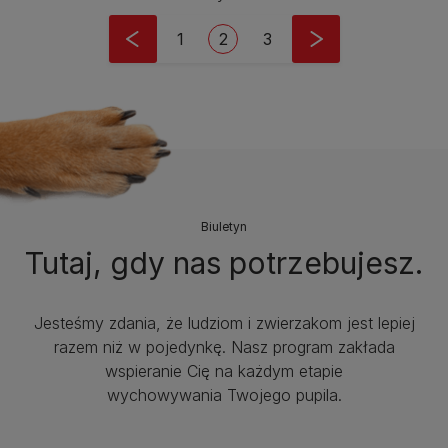
Stronicowanie
Strona
Bieżąca strona
Strona
1
2
3
Biuletyn
Tutaj, gdy nas potrzebujesz.
Jesteśmy zdania, że ludziom i zwierzakom jest lepiej
razem niż w pojedynkę. Nasz program zakłada
wspieranie Cię na każdym etapie
wychowywania Twojego pupila.