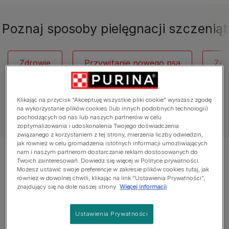
Poznaj sposoby pielęgnacji szczeniąt
Zdrowie
Przywitanie nowego psa
Zac
Klikając na przycisk “Akceptuję wszystkie pliki cookie” wyrażasz zgodę
na wykorzystanie plików cookies (lub innych podobnych technologii)
Zobacz wszystkie artykuły o psach
pochodzących od nas lub naszych partnerów w celu
zoptymalizowania i udoskonalenia Twojego doświadczenia
związanego z korzystaniem z tej strony, mierzenia liczby odwiedzin,
jak również w celu gromadzenia istotnych informacji umożliwiających
nam i naszym partnerom dostarczanie reklam dostosowanych do
Wyświetlanie 12 z 35 artykułów
Twoich zainteresowań. Dowiedz się więcej w Polityce prywatności.
Możesz ustawić swoje preferencje w zakresie plików cookies tutaj, jak
również w dowolnej chwili, klikając na link "Ustawienia Prywatności",
Popularne artykuły
znajdujący się na dole naszej strony.
Więcej informacji
Ustawienia Prywatności
Zachowanie szczeniąt