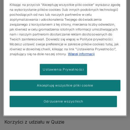
ras kotów Purina®
Klikając na przycisk “Akceptuję wszystkie pliki cookie” wyrażasz zgodę
na wykorzystanie plików cookies (lub innych podobnych technologii)
pochodzących od nas lub naszych partnerów w celu
zoptymalizowania i udoskonalenia Twojego doświadczenia
związanego z korzystaniem z tej strony, mierzenia liczby odwiedzin,
Jeśli wiesz już, którą rasę chcesz wybrać,
jak również w celu gromadzenia istotnych informacji umożliwiających
znajdź ją w naszej
bibliotece ras
.
nam i naszym partnerom dostarczanie reklam dostosowanych do
Twoich zainteresowań. Dowiedz się więcej w Polityce prywatności.
Możesz ustawić swoje preferencje w zakresie plików cookies tutaj, jak
Bez względu na to, czy masz swoją ulubioną
również w dowolnej chwili, klikając na link "Ustawienia Prywatności",
rasę kota, czy potrzebujesz odrobiny pomocy w
znajdujący się na dole naszej strony.
Więcej informacji
wyborze, jesteśmy tu, aby pomóc Ci znaleźć
idealnego czworonożnego przyjaciela.
Ustawienia Prywatności
SKORZYSTAJ Z SELEKTORA RAS
Akceptuję wszystkie pliki cookie
Odrzucenie wszystkich
Korzyści z udziału w Quizie