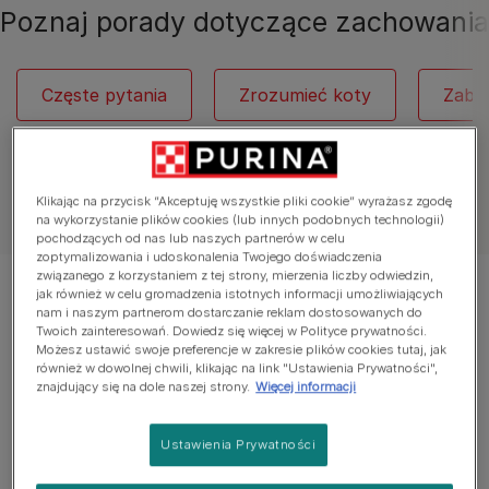
Poznaj porady dotyczące zachowania
Częste pytania
Zrozumieć koty
Zaba
Klikając na przycisk “Akceptuję wszystkie pliki cookie” wyrażasz zgodę
Zobacz wszystkie artykuły o kotach
na wykorzystanie plików cookies (lub innych podobnych technologii)
pochodzących od nas lub naszych partnerów w celu
zoptymalizowania i udoskonalenia Twojego doświadczenia
związanego z korzystaniem z tej strony, mierzenia liczby odwiedzin,
Wyświetlanie 12 z 40 artykułów
jak również w celu gromadzenia istotnych informacji umożliwiających
nam i naszym partnerom dostarczanie reklam dostosowanych do
Twoich zainteresowań. Dowiedz się więcej w Polityce prywatności.
Możesz ustawić swoje preferencje w zakresie plików cookies tutaj, jak
Popularne artykuły
również w dowolnej chwili, klikając na link "Ustawienia Prywatności",
znajdujący się na dole naszej strony.
Więcej informacji
Szkolenie kotów
Ustawienia Prywatności
Tresura kociątka lub dorosłego