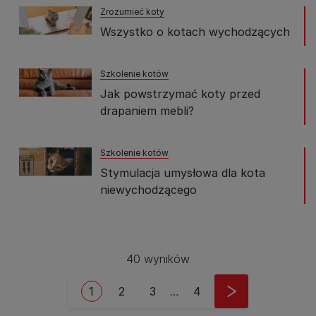
Zrozumieć koty
Wszystko o kotach wychodzących
Szkolenie kotów
Jak powstrzymać koty przed
drapaniem mebli?
Szkolenie kotów
Stymulacja umysłowa dla kota
niewychodzącego
40 wyników
Stronicowanie
Bieżąca strona
Strona
Strona
Ostatnia strona
1
2
3
…
4