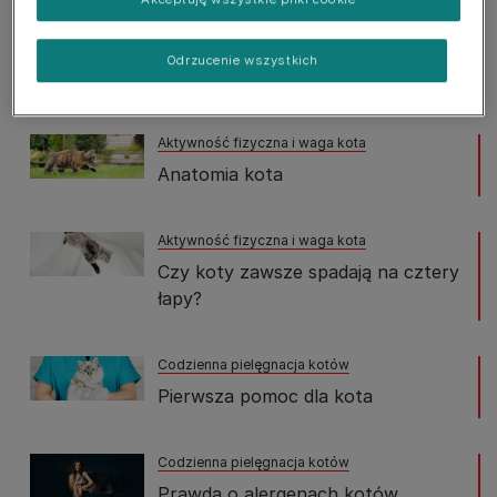
Porady dotyczące pielęgnacji zębów u kota
Odrzucenie wszystkich
Jak dbać o zęby kota?
Aktywność fizyczna i waga kota
Anatomia kota
Aktywność fizyczna i waga kota
Czy koty zawsze spadają na cztery
łapy?
Codzienna pielęgnacja kotów
Pierwsza pomoc dla kota
Codzienna pielęgnacja kotów
Prawda o alergenach kotów