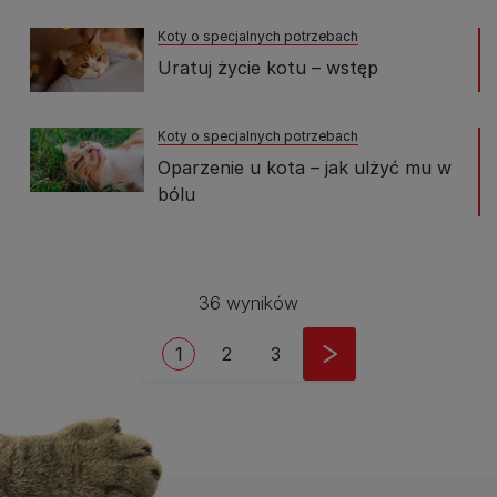
Koty o specjalnych potrzebach
Uratuj życie kotu – wstęp
Koty o specjalnych potrzebach
Oparzenie u kota – jak ulżyć mu w
bólu
36 wyników
Stronicowanie
Bieżąca strona
Strona
Strona
1
2
3