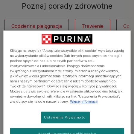
Poznaj porady zdrowotne
Codzienna pielęgnacja
Trawienie
Częs
Klikając na przycisk “Akceptuję wszystkie pliki cookie” wyrażasz zgodę
na wykorzystanie plików cookies (lub innych podobnych technologii)
Zobacz wszystkie artykuły o kotach
pochodzących od nas lub naszych partnerów w celu
zoptymalizowania i udoskonalenia Twojego doświadczenia
związanego z korzystaniem z tej strony, mierzenia liczby odwiedzin,
jak również w celu gromadzenia istotnych informacji umożliwiających
Wyświetlanie 12 z 36 artykułów
nam i naszym partnerom dostarczanie reklam dostosowanych do
Twoich zainteresowań. Dowiedz się więcej w Polityce prywatności.
Możesz ustawić swoje preferencje w zakresie plików cookies tutaj, jak
Popularne artykuły
również w dowolnej chwili, klikając na link "Ustawienia Prywatności",
znajdujący się na dole naszej strony.
Więcej informacji
Ustawienia Prywatności
Trawienie u kota
Jak pomóc kotu z zaparciem?
Akceptuję wszystkie pliki cookie