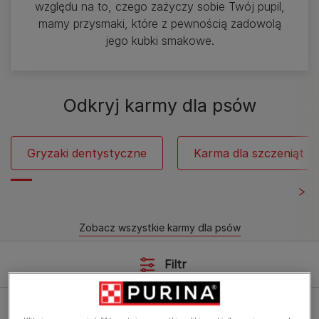
względu na to, czego zażyczy sobie Twój pupil,
mamy przysmaki, które z pewnością zadowolą
jego kubki smakowe.
Odkryj karmy dla psów
Gryzaki dentystyczne
Karma dla szczeniąt
Zobacz wszystkie karmy dla psów
Filtr