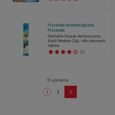
Przysmaki stomatologiczne
Przysmaki
Dentalife Gryzak dentystyczny
Adult Medium 23g – dla zdrowych
zębów
(2)
15 wyników
Stronicowanie
Bieżąca strona
Strona
1
2