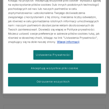
Klikając na przycisk “Akceptuję wszystkie pliki cookie” wyrażasz zgodę
na wykorzystanie plików cookies (lub innych podobnych technologii)
pochodzących od nas lub naszych partnerów w celu
zoptymalizowania i udoskonalenia Twojego doświadczenia
Przysmaki
związanego z korzystaniem z tej strony, mierzenia liczby odwiedzin,
jak również w celu gromadzenia istotnych informacji umożliwiających
Friskies® Funtastix o smaku
nam i naszym partnerom dostarczanie reklam dostosowanych do
bekonu i sera
Twoich zainteresowań. Dowiedz się więcej w Polityce prywatności.
(0)
Możesz ustawić swoje preferencje w zakresie plików cookies tutaj, jak
również w dowolnej chwili, klikając na link "Ustawienia Prywatności",
znajdujący się na dole naszej strony.
Więcej informacji
Ustawienia Prywatności
Przysmaki
Akceptuję wszystkie pliki cookie
Friskies® Beggin' Strips o smaku
bekonu
Odrzucenie wszystkich
(49)