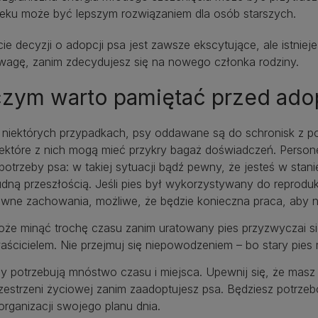
eku może być lepszym rozwiązaniem dla osób starszych.
ie decyzji o adopcji psa jest zawsze ekscytujące, ale istnie
wagę, zanim zdecydujesz się na nowego członka rodziny.
czym warto pamiętać przed adop
niektórych przypadkach, psy oddawane są do schronisk z po
ektóre z nich mogą mieć przykry bagaż doświadczeń. Personel
potrzeby psa: w takiej sytuacji bądź pewny, że jesteś w stan
udną przeszłością. Jeśli pies był wykorzystywany do reprod
wne zachowania, możliwe, że będzie konieczna praca, aby
że minąć trochę czasu zanim uratowany pies przyzwyczai s
aścicielem. Nie przejmuj się niepowodzeniem – bo stary pie
y potrzebują mnóstwo czasu i miejsca. Upewnij się, że mas
zestrzeni życiowej zanim zaadoptujesz psa. Będziesz potrzeb
organizacji swojego planu dnia.