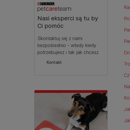
Ra
Nasi eksperci są tu by
Pr
Ci pomóc
Pi
Skontaktuj się z nami
Pi
bezpośrednio - wtedy kiedy
potrzebujesz i tak jak chcesz
Dr
Kontakt
Tr
Cz
Na
Ko
Ja
Ja