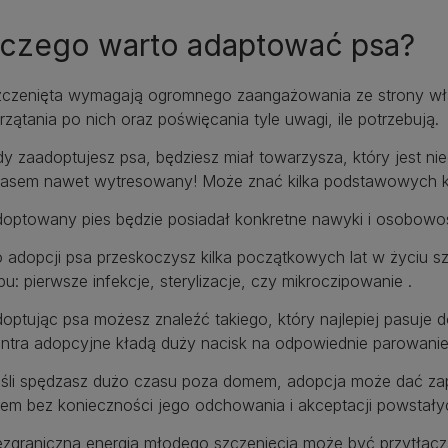
aczego warto adaptować psa?
czenięta wymagają ogromnego zaangażowania ze strony właści
rzątania po nich oraz poświęcania tyle uwagi, ile potrzebują.
y zaadoptujesz psa, będziesz miał towarzysza, który jest niec
asem nawet wytresowany! Może znać kilka podstawowych 
optowany pies będzie posiadał konkretne nawyki i osobowoś
 adopcji psa przeskoczysz kilka początkowych lat w życiu szc
pu: pierwsze infekcje, sterylizacje, czy mikroczipowanie .
optując psa możesz znaleźć takiego, który najlepiej pasuje do
ntra adopcyjne kładą duży nacisk na odpowiednie parowanie l
śli spędzasz dużo czasu poza domem, adopcja może dać z
em bez konieczności jego odchowania i akceptacji powstał
zgraniczna energia młodego szczenięcia może być przytłac