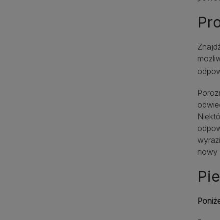
Pr
Znajdź
możliw
odpow
Poroz
odwied
Niektó
odpow
wyraz
nowy 
Pi
Poniż