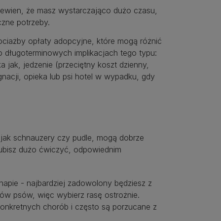
 pewien, że masz wystarczająco dużo czasu,
czne potrzeby.
hociażby opłaty adopcyjne, które mogą różnić
o długoterminowych implikacjach tego typu:
a jak, jedzenie (przeciętny koszt dzienny,
nacji, opieka lub psi hotel w wypadku, gdy
e jak schnauzery czy pudle, mogą dobrze
 lubisz dużo ćwiczyć, odpowiednim
apie - najbardziej zadowolony będziesz z
pów psów, więc wybierz rasę ostrożnie.
konkretnych chorób i często są porzucane z