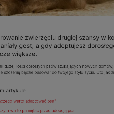
arowanie zwierzęciu drugiej szansy w 
aniały gest, a gdy adoptujesz dorosłeg
zcze większe.
ak dużej ilości dorosłych psów szukających nowych domów, m
e szczenię będzie pasował do twojego stylu życia. Oto jak z
m artykule
aczego warto adaptować psa?
czym warto pamiętać przed adopcją psa: