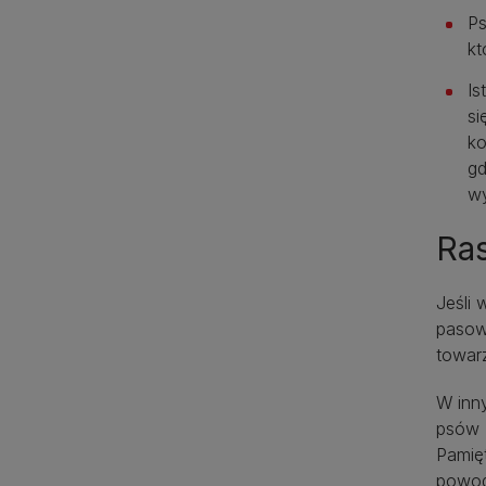
Ps
kt
Is
si
ko
gd
wy
Ra
Jeśli 
pasowa
towarz
W inn
psów „
Pamię
powod