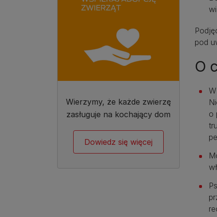
wi
Podjęc
pod u
O 
W 
Wierzymy, że każde zwierzę
Ni
o 
zasługuje na kochający dom
tr
pe
Dowiedz się więcej
Mo
wł
Ps
pr
re