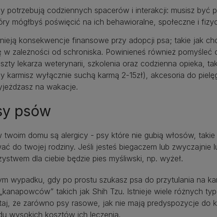
y potrzebują codziennych spacerów i interakcji: musisz być
óry mógłbyś poświęcić na ich behawioralne, społeczne i fizy
tnieją konsekwencje finansowe przy adopcji psa; takie jak c
ę w zależności od schroniska. Powinieneś również pomyśleć 
szty lekarza weterynarii, szkolenia oraz codzienna opieka, tak
y karmisz wyłącznie suchą karmą 2-15zł), akcesoria do pielęg
jeżdżasz na wakacje.
sy psów
w twoim domu są alergicy - psy które nie gubią włosów, taki
ć do twojej rodziny. Jeśli jesteś biegaczem lub zwyczajnie
ystwem dla ciebie będzie pies myśliwski, np. wyżeł.
ym wypadku, gdy po prostu szukasz psa do przytulania na kan
kanapowców” takich jak Shih Tzu. Istnieje wiele różnych ty
taj, że zarówno psy rasowe, jak nie mają predyspozycje do 
u wysokich kosztów ich leczenia.