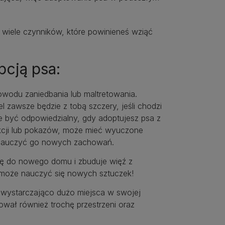
je wiele czynników, które powinieneś wziąć
cją psa:
wodu zaniedbania lub maltretowania.
 zawsze będzie z tobą szczery, jeśli chodzi
ie być odpowiedzialny, gdy adoptujesz psa z
ukcji lub pokazów, może mieć wyuczone
 nauczyć go nowych zachowań.
ię do nowego domu i zbuduje więź z
s może nauczyć się nowych sztuczek!
z wystarczająco dużo miejsca w swojej
ował również trochę przestrzeni oraz