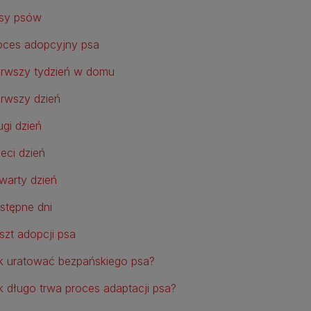
sy psów
oces adopcyjny psa
erwszy tydzień w domu
erwszy dzień
ugi dzień
zeci dzień
warty dzień
stępne dni
szt adopcji psa
k uratować bezpańskiego psa?
k długo trwa proces adaptacji psa?