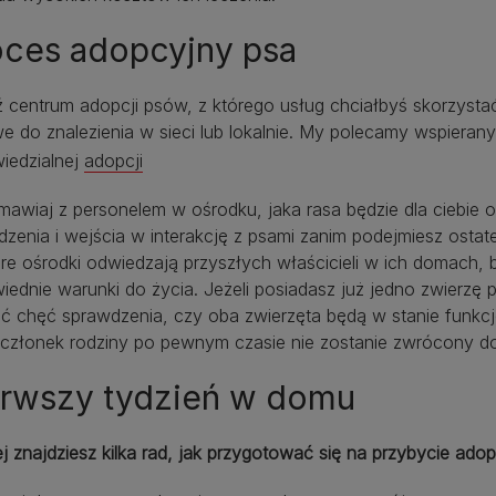
oces adopcyjny psa
 centrum adopcji psów, z którego usług chciałbyś skorzystać 
e do znalezienia w sieci lub lokalnie. My polecamy wspiera
iedzialnej
adopcji
mawiaj z personelem w ośrodku, jaka rasa będzie dla ciebie
zenia i wejścia w interakcję z psami zanim podejmiesz ostat
re ośrodki odwiedzają przyszłych właścicieli w ich domach, 
iednie warunki do życia. Jeżeli posiadasz już jedno zwierz
ić chęć sprawdzenia, czy oba zwierzęta będą w stanie funk
członek rodziny po pewnym czasie nie zostanie zwrócony do
erwszy tydzień w domu
ej znajdziesz kilka rad, jak przygotować się na przybycie 