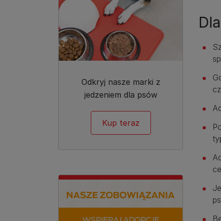
Dl
Sz
sp
Gd
Odkryj nasze marki z
cz
jedzeniem dla psów
Ad
Kup teraz
Po
ty
Ad
ce
Je
ps
Be