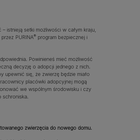
– istnieją setki możliwości w całym kraju,
®
ny przez PURINA
program bezpiecznej i
 odpowiednia. Powinieneś mieć możliwość
eczną decyzję o adopcji jednego z nich.
by upewnić się, że zwierzę będzie miało
ę pracownicy placówki adopcyjnej mogą
cjonować we wspólnym środowisku i czy
 schroniska.
adoptowanego zwierzęcia do nowego domu.