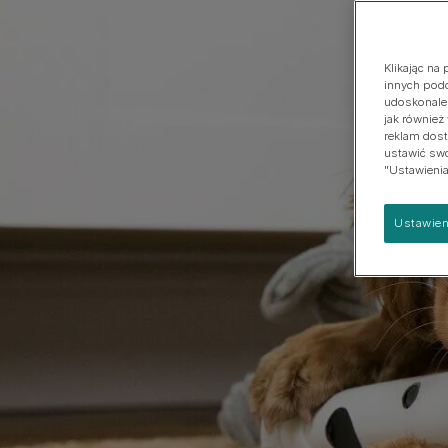
psach
Duża
Klikając na
innych podo
udoskonalen
jak również
reklam dost
ustawić swoj
"Ustawienia
Ustawien