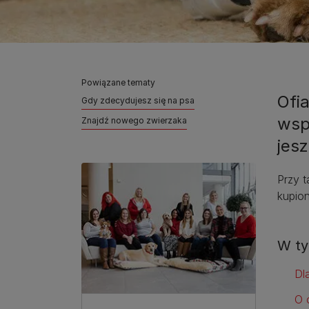
Powiązane tematy
Ofi
Gdy zdecydujesz się na psa
wsp
Znajdź nowego zwierzaka
jes
Przy t
kupion
W ty
Dl
O 