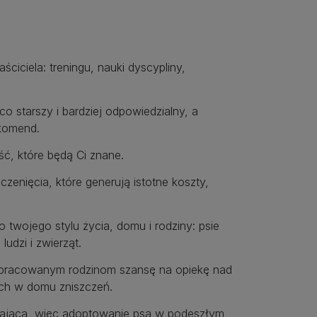
ciela: treningu, nauki dyscypliny,
o starszy i bardziej odpowiedzialny, a
komend.
ć, które będą Ci znane.
zenięcia, które generują istotne koszty,
 twojego stylu życia, domu i rodziny: psie
udzi i zwierząt.
apracowanym rodzinom szansę na opiekę nad
ych w domu zniszczeń.
zająca, więc adoptowanie psa w podeszłym