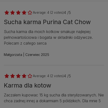
4 /5
Average:
4
(
2
votes)
Sucha karma Purina Cat Chow
Sucha karma dla moich kotkow smakuje najlepiej
pełnowartościowa i bogata w składniki odżywcze.
Polecam z całego serca
Małgorzata
Czerwiec 2025
4 /5
Average:
4
(
2
votes)
Karma dla kotow
Zaczalem kupowac 15 kg sucha dla sterylizowanych. Nie
chca zadnej innej a dokarmiam 5 póldzikich. Dla mnie 5