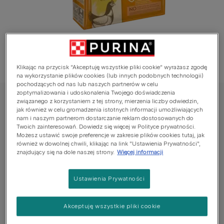
Klikając na przycisk “Akceptuję wszystkie pliki cookie” wyrażasz zgodę
na wykorzystanie plików cookies (lub innych podobnych technologii)
pochodzących od nas lub naszych partnerów w celu
zoptymalizowania i udoskonalenia Twojego doświadczenia
CAT CHOW
związanego z korzystaniem z tej strony, mierzenia liczby odwiedzin,
jak również w celu gromadzenia istotnych informacji umożliwiających
PURINA® CAT CHOW® Adult - Karma dla
nam i naszym partnerom dostarczanie reklam dostosowanych do
Twoich zainteresowań. Dowiedz się więcej w Polityce prywatności.
dorosłych kotów Bogata w Kurczaka
Możesz ustawić swoje preferencje w zakresie plików cookies tutaj, jak
również w dowolnej chwili, klikając na link "Ustawienia Prywatności",
Jeszcze nie dodano głosów
znajdujący się na dole naszej strony.
Więcej informacji
Dostępne rozmiary:
15kg
Ustawienia Prywatności
Starannie przygotowana z naturalnymi składnikami w
Akceptuję wszystkie pliki cookie
smakowitej recepturze, którą kotyspontanicznie