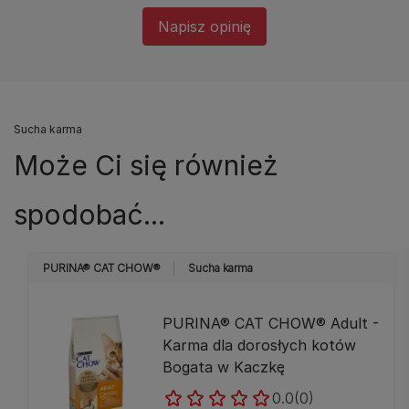
Napisz opinię
Sucha karma
Może Ci się również
spodobać...
PURINA® CAT CHOW®
Sucha karma
PURINA® CAT CHOW® Adult -
Karma dla dorosłych kotów
Bogata w Kaczkę
0.0
(0)