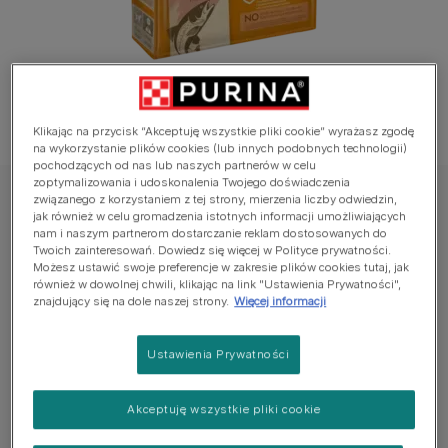
Klikając na przycisk “Akceptuję wszystkie pliki cookie” wyrażasz zgodę
na wykorzystanie plików cookies (lub innych podobnych technologii)
pochodzących od nas lub naszych partnerów w celu
zoptymalizowania i udoskonalenia Twojego doświadczenia
związanego z korzystaniem z tej strony, mierzenia liczby odwiedzin,
CAT CHOW
jak również w celu gromadzenia istotnych informacji umożliwiających
PURINA® CAT CHOW® Adult - Karma dla
nam i naszym partnerom dostarczanie reklam dostosowanych do
Twoich zainteresowań. Dowiedz się więcej w Polityce prywatności.
dorosłych kotów z Łososiem
Możesz ustawić swoje preferencje w zakresie plików cookies tutaj, jak
również w dowolnej chwili, klikając na link "Ustawienia Prywatności",
znajdujący się na dole naszej strony.
Więcej informacji
Jeszcze nie dodano głosów
Ustawienia Prywatności
Dostępne rozmiary:
15kg
Starannie przygotowana z naturalnymi składnikami w
Akceptuję wszystkie pliki cookie
smakowitej recepturze, którą kotyspontanicznie