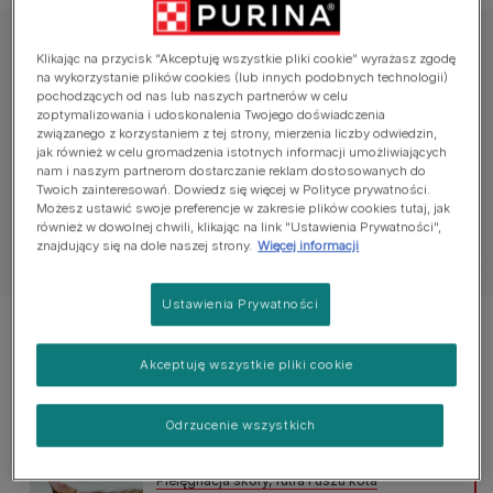
Poznaj porady zdrowotne
Klikając na przycisk “Akceptuję wszystkie pliki cookie” wyrażasz zgodę
na wykorzystanie plików cookies (lub innych podobnych technologii)
pochodzących od nas lub naszych partnerów w celu
zoptymalizowania i udoskonalenia Twojego doświadczenia
Wszystkie artykuły dotyczące zdrowia
Ciąża
związanego z korzystaniem z tej strony, mierzenia liczby odwiedzin,
jak również w celu gromadzenia istotnych informacji umożliwiających
nam i naszym partnerom dostarczanie reklam dostosowanych do
Twoich zainteresowań. Dowiedz się więcej w Polityce prywatności.
Możesz ustawić swoje preferencje w zakresie plików cookies tutaj, jak
również w dowolnej chwili, klikając na link "Ustawienia Prywatności",
znajdujący się na dole naszej strony.
Więcej informacji
Zobacz wszystkie artykuły o kotach
Ustawienia Prywatności
Wyświetlanie 4 z 4 artykułów
Akceptuję wszystkie pliki cookie
Popularne artykuły
Odrzucenie wszystkich
Pielęgnacja skóry, futra i uszu kota