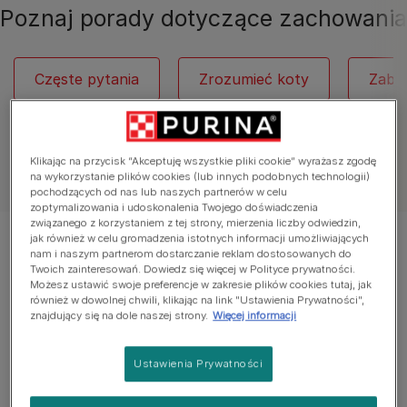
Poznaj porady dotyczące zachowania
Częste pytania
Zrozumieć koty
Zaba
Klikając na przycisk “Akceptuję wszystkie pliki cookie” wyrażasz zgodę
Zobacz wszystkie artykuły o kotach
na wykorzystanie plików cookies (lub innych podobnych technologii)
pochodzących od nas lub naszych partnerów w celu
zoptymalizowania i udoskonalenia Twojego doświadczenia
związanego z korzystaniem z tej strony, mierzenia liczby odwiedzin,
jak również w celu gromadzenia istotnych informacji umożliwiających
Wyświetlanie 12 z 40 artykułów
nam i naszym partnerom dostarczanie reklam dostosowanych do
Twoich zainteresowań. Dowiedz się więcej w Polityce prywatności.
Możesz ustawić swoje preferencje w zakresie plików cookies tutaj, jak
Popularne artykuły
również w dowolnej chwili, klikając na link "Ustawienia Prywatności",
znajdujący się na dole naszej strony.
Więcej informacji
Ustawienia Prywatności
Zrozumieć koty
Jak długo śpią koty?