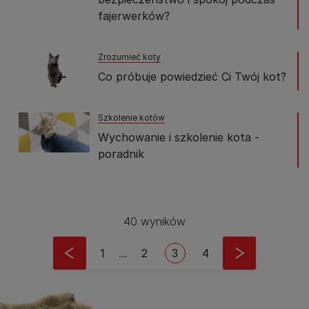
fajerwerków?
Zrozumieć koty
Co próbuje powiedzieć Ci Twój kot?
Szkolenie kotów
Wychowanie i szkolenie kota -
poradnik
40 wyników
Stronicowanie
Pierwsza strona
Strona
Bieżąca strona
Strona
1
…
2
3
4