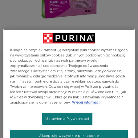
Klikając na przycisk “Akceptuję wszystkie pliki cookie” wyrażasz zgodę
na wykorzystanie plików cookies (lub innych podobnych technologii)
pochodzących od nas lub naszych partnerów w celu
Friskies
zoptymalizowania i udoskonalenia Twojego doświadczenia
Friskies® Maxi z wołowiną i warzywami 10kg
związanego z korzystaniem z tej strony, mierzenia liczby odwiedzin,
jak również w celu gromadzenia istotnych informacji umożliwiających
nam i naszym partnerom dostarczanie reklam dostosowanych do
Jeszcze nie dodano głosów
Twoich zainteresowań. Dowiedz się więcej w Polityce prywatności.
Możesz ustawić swoje preferencje w zakresie plików cookies tutaj, jak
również w dowolnej chwili, klikając na link "Ustawienia Prywatności",
Dostępne rozmiary:
10kg
znajdujący się na dole naszej strony.
Więcej informacji
w 100% pełnoporcjowa i zbilansowana sucha karma
Ustawienia Prywatności
dla dorosłych dużych psów
dla dużych psów o wadze powyżej 25 kg
Akceptuję wszystkie pliki cookie