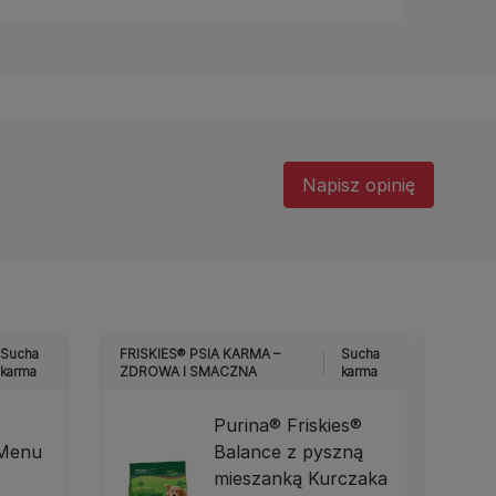
Napisz opinię
Sucha
FRISKIES® PSIA KARMA –
Sucha
FRIS
karma
ZDROWA I SMACZNA
karma
ZDRO
Purina® Friskies®
 Menu
Balance z pyszną
mieszanką Kurczaka