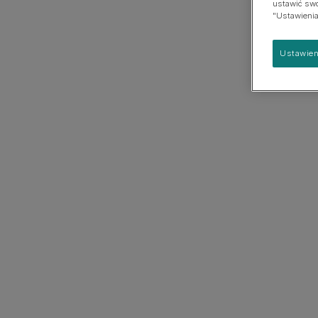
ustawić swoj
psach
"Ustawienia
Duża
Ustawien