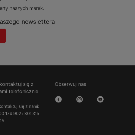
erty naszych marek.​
aszego newslettera
kontaktuj się z
Obserwuj nas
ami telefonicznie
facebook
instagram
youtube
ontaktuj się z nami:
00 174 902 i 801 315
05