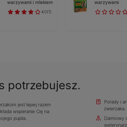
warzywami i mlekiem
warzywami
4.0
(1)
s potrzebujesz.
Porady i a
erzakom jest lepiej razem
zwierzaka.​
kłada wspieranie Cię na
jego pupila.
Darmowy d
weterynarz