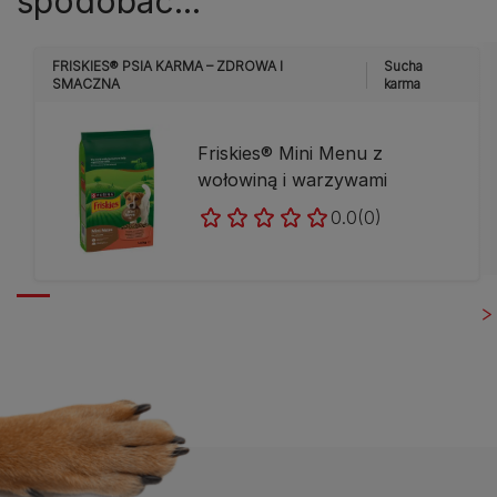
spodobać...
FRISKIES® PSIA KARMA – ZDROWA I
Sucha
SMACZNA
karma
Friskies® Mini Menu z
wołowiną i warzywami
0.0
(0)