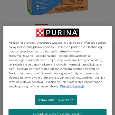
Klikając na przycisk “Akceptuję wszystkie pliki cookie” wyrażasz zgodę
na wykorzystanie plików cookies (lub innych podobnych technologii)
pochodzących od nas lub naszych partnerów w celu
Friskies
zoptymalizowania i udoskonalenia Twojego doświadczenia
Friskies® Junior z kurczakiem, warzywami i
związanego z korzystaniem z tej strony, mierzenia liczby odwiedzin,
jak również w celu gromadzenia istotnych informacji umożliwiających
mlekiem 500g
nam i naszym partnerom dostarczanie reklam dostosowanych do
Twoich zainteresowań. Dowiedz się więcej w Polityce prywatności.
Możesz ustawić swoje preferencje w zakresie plików cookies tutaj, jak
Jeszcze nie dodano głosów
również w dowolnej chwili, klikając na link "Ustawienia Prywatności",
znajdujący się na dole naszej strony.
Więcej informacji
Dostępne rozmiary:
500g
Ustawienia Prywatności
W 100% pełnoporcjowa i zbilansowana karma sucha
dla szczeniąt
Akceptuję wszystkie pliki cookie