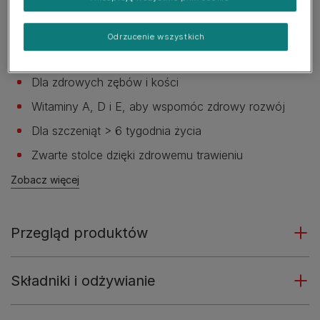
Z wyselekcjonowanymi naturalnymi składnikami
Bez barwników
Odrzucenie wszystkich
Dla zdrowego wzrostu
Dla zdrowych zębów i kości
Witaminy A, D i E, aby wspomóc zdrowy rozwój
Dla szczeniąt > 6 tygodnia życia
Zwarte stolce dzięki zdrowemu trawieniu
Zobacz więcej
Przegląd produktów
Składniki i odżywianie