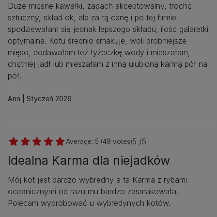
Duże mięsne kawałki, zapach akceptowalny, trochę
sztuczny, skład ok, ale za tą cenę i po tej firmie
spodziewałam się jednak lepszego składu, ilość galaretki
optymalna. Kotu średnio smakuje, woli drobniejsze
mięso, dodawałam też łyżeczkę wody i mieszałam,
chętniej jadł lub mieszałam z inną ulubioną karmą pół na
pół.
Ann
Styczeń 2026
5 /5
Average:
5
(
49
votes)
Idealna Karma dla niejadków
Mój kot jest bardzo wybredny a ta Karma z rybami
oceanicznymi od razu mu bardzo zasmakowała.
Polecam wypróbować u wybredynych kotów.