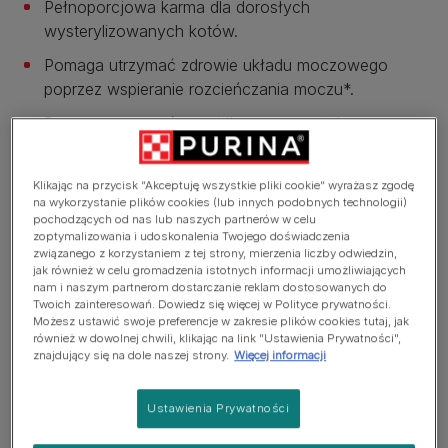
Pełnoporcjowa karma dla dorosłych
wysterylizowanych kotów.
Pomaga utrzymać zdrowie układu moczowego
poprzez wspieranie rozcieńczania moczu*.
Pomaga utrzymać prawidłową masę ciała.
Pomaga utrzymać silne naturalne mechanizmy
obronne dzięki zawartości przeciwutleniaczy, takich
Klikając na przycisk “Akceptuję wszystkie pliki cookie” wyrażasz zgodę
jak witamina E.
na wykorzystanie plików cookies (lub innych podobnych technologii)
pochodzących od nas lub naszych partnerów w celu
*Jak wszystkie mokre produkty dla kotów.
zoptymalizowania i udoskonalenia Twojego doświadczenia
związanego z korzystaniem z tej strony, mierzenia liczby odwiedzin,
jak również w celu gromadzenia istotnych informacji umożliwiających
Zobacz więcej
nam i naszym partnerom dostarczanie reklam dostosowanych do
Twoich zainteresowań. Dowiedz się więcej w Polityce prywatności.
Możesz ustawić swoje preferencje w zakresie plików cookies tutaj, jak
również w dowolnej chwili, klikając na link "Ustawienia Prywatności",
Przegląd produktów
znajdujący się na dole naszej strony.
Więcej informacji
Ustawienia Prywatności
Składniki i odżywianie