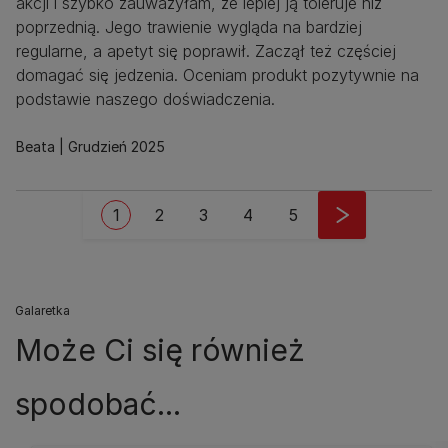
akcji i szybko zauważyłam, że lepiej ją toleruje niż
poprzednią. Jego trawienie wygląda na bardziej
regularne, a apetyt się poprawił. Zaczął też częściej
domagać się jedzenia. Oceniam produkt pozytywnie na
podstawie naszego doświadczenia.
Beata
Grudzień 2025
Stronicowanie
Bieżąca strona
Strona
Strona
Strona
Strona
1
2
3
4
5
Galaretka
Może Ci się również
spodobać...