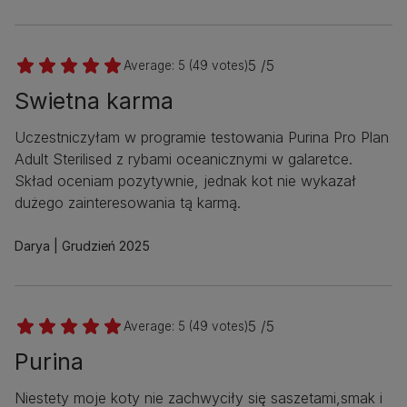
5 /5
Average:
5
(
49
votes)
Swietna karma
Uczestniczyłam w programie testowania Purina Pro Plan
Adult Sterilised z rybami oceanicznymi w galaretce.
Skład oceniam pozytywnie, jednak kot nie wykazał
dużego zainteresowania tą karmą.
Darya
Grudzień 2025
5 /5
Average:
5
(
49
votes)
Purina
Niestety moje koty nie zachwyciły się saszetami,smak i