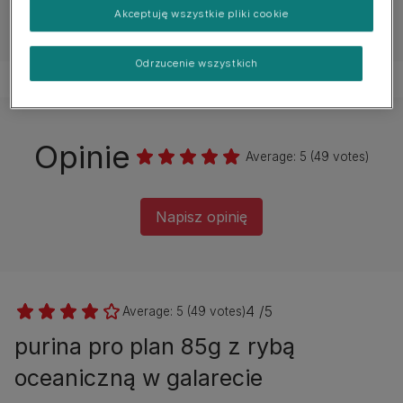
Akceptuję wszystkie pliki cookie
Poradnik żywieniowy
Odrzucenie wszystkich
Opinie
Average:
5
(
49
votes)
Napisz opinię
4 /5
Average:
5
(
49
votes)
purina pro plan 85g z rybą
oceaniczną w galarecie