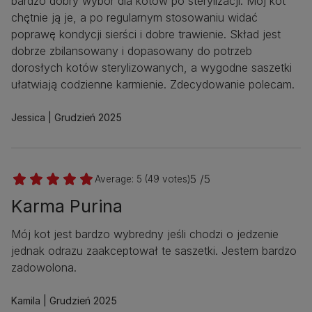
bardzo dobry wybór dla kotów po sterylizacji. Mój kot
chętnie ją je, a po regularnym stosowaniu widać
poprawę kondycji sierści i dobre trawienie. Skład jest
dobrze zbilansowany i dopasowany do potrzeb
dorosłych kotów sterylizowanych, a wygodne saszetki
ułatwiają codzienne karmienie. Zdecydowanie polecam.
Jessica
Grudzień 2025
5 /5
Average:
5
(
49
votes)
Karma Purina
Mój kot jest bardzo wybredny jeśli chodzi o jedzenie
jednak odrazu zaakceptował te saszetki. Jestem bardzo
zadowolona.
Kamila
Grudzień 2025