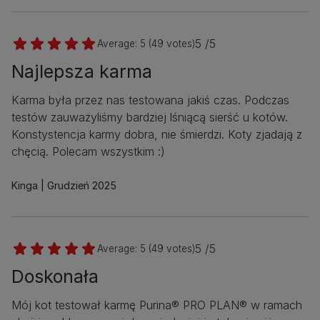
5 /5
Average:
5
(
49
votes)
Najlepsza karma
Karma była przez nas testowana jakiś czas. Podczas
testów zauważyliśmy bardziej lśniącą sierść u kotów.
Konstystencja karmy dobra, nie śmierdzi. Koty zjadają z
chęcią. Polecam wszystkim :)
Kinga
Grudzień 2025
5 /5
Average:
5
(
49
votes)
Doskonała
Mój kot testował karmę Purina® PRO PLAN® w ramach