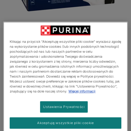
Felix® mokra karma dla kotów
Klikając na przycisk “Akceptuję wszystkie pliki cookie” wyrażasz zgodę
Felix® Sensations® Jellies wybór smaków w
na wykorzystanie plików cookies (lub innych podobnych technologii)
pochodzących od nas lub naszych partnerów w celu
galaretce - 24 saszetki
zoptymalizowania i udoskonalenia Twojego doświadczenia
związanego z korzystaniem z tej strony, mierzenia liczby odwiedzin,
jak również w celu gromadzenia istotnych informacji umożliwiających
Jeszcze nie dodano głosów
nam i naszym partnerom dostarczanie reklam dostosowanych do
Twoich zainteresowań. Dowiedz się więcej w Polityce prywatności.
Możesz ustawić swoje preferencje w zakresie plików cookies tutaj, jak
Dostępne rozmiary:
24x85g
również w dowolnej chwili, klikając na link "Ustawienia Prywatności",
znajdujący się na dole naszej strony.
Więcej informacji
6x z wołowiną w galaretce z pomidorami
6x z kurczakiem w galaretce z marchewką
Ustawienia Prywatności
6x z kaczką w galaretce ze szpinakiem
Akceptuję wszystkie pliki cookie
6x z jagnięciną w galaretce o smaku dziczyzny