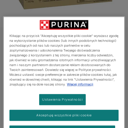
Klikając na przycisk “Akceptuję wszystkie pliki cookie” wyrażasz zgodę
Felix®
na wykorzystanie plików cookies (lub innych podobnych technologii)
pochodzących od nas lub naszych partnerów w celu
Felix® Fantastic wybór smaków w galaretce
zoptymalizowania i udoskonalenia Twojego doświadczenia
związanego z korzystaniem z tej strony, mierzenia liczby odwiedzin,
Jeszcze nie dodano głosów
jak również w celu gromadzenia istotnych informacji umożliwiających
nam i naszym partnerom dostarczanie reklam dostosowanych do
Twoich zainteresowań. Dowiedz się więcej w Polityce prywatności.
Możesz ustawić swoje preferencje w zakresie plików cookies tutaj, jak
Dostępne rozmiary:
10,2 kg (120 x 85 g)
również w dowolnej chwili, klikając na link "Ustawienia Prywatności",
znajdujący się na dole naszej strony.
Więcej informacji
30x z wołowiną.
30x z kurczakiem.
Ustawienia Prywatności
30x z tuńczykiem.
Akceptuję wszystkie pliki cookie
30x z dorszem.
Zobacz więcej