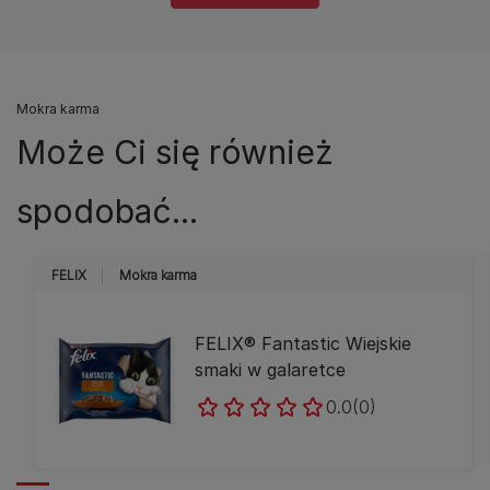
Mokra karma
Może Ci się również
spodobać...
FELIX
Mokra karma
FELIX® Fantastic Wiejskie
smaki w galaretce
0.0
(0)