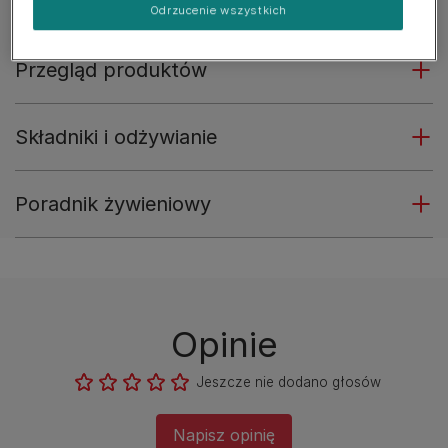
Odrzucenie wszystkich
Przegląd produktów
Składniki i odżywianie
Poradnik żywieniowy
Opinie
Jeszcze nie dodano głosów
Napisz opinię