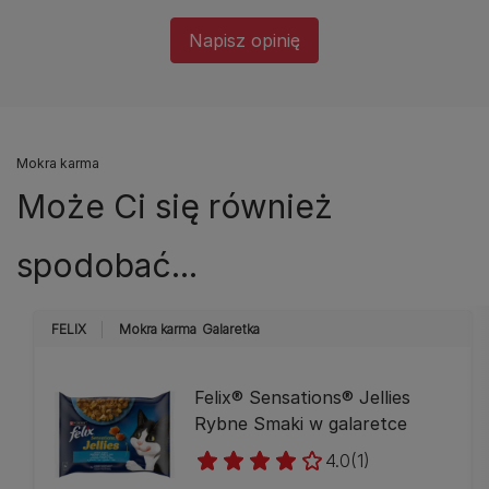
Napisz opinię
Mokra karma
Może Ci się również
spodobać...
FELIX
Mokra karma
Galaretka
Felix® Sensations® Jellies
Rybne Smaki w galaretce
4.0
(1)