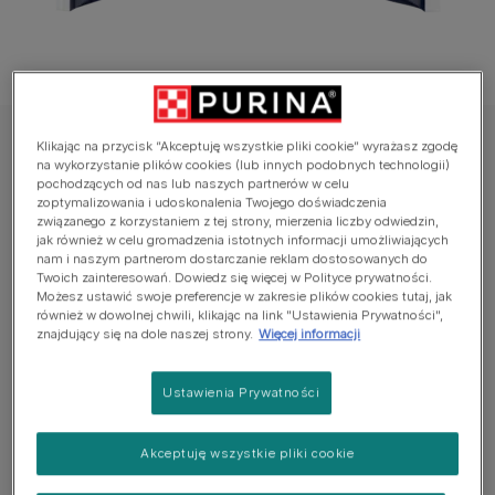
Felix® mokra karma dla kotów
Klikając na przycisk “Akceptuję wszystkie pliki cookie” wyrażasz zgodę
na wykorzystanie plików cookies (lub innych podobnych technologii)
Felix® Fantastic Wiejskie Smaki w galaretce
pochodzących od nas lub naszych partnerów w celu
zoptymalizowania i udoskonalenia Twojego doświadczenia
wołowina i kurczak
związanego z korzystaniem z tej strony, mierzenia liczby odwiedzin,
jak również w celu gromadzenia istotnych informacji umożliwiających
Jeszcze nie dodano głosów
nam i naszym partnerom dostarczanie reklam dostosowanych do
Twoich zainteresowań. Dowiedz się więcej w Polityce prywatności.
Możesz ustawić swoje preferencje w zakresie plików cookies tutaj, jak
również w dowolnej chwili, klikając na link "Ustawienia Prywatności",
Dostępne rozmiary:
4x85g
znajdujący się na dole naszej strony.
Więcej informacji
2x z kurczakiem
Ustawienia Prywatności
2x z wołowiną
Pełnoporcjowa karma dla dorosłych kotów.
Akceptuję wszystkie pliki cookie
Karma odpowiednia także dla kotów