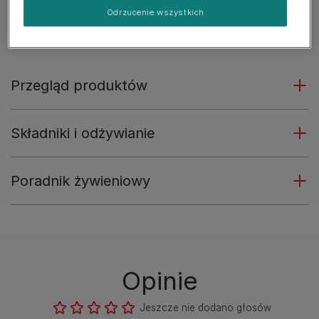
wysterylizowanych
Odrzucenie wszystkich
Zobacz więcej
Przegląd produktów
Składniki i odżywianie
Poradnik żywieniowy
Opinie
Jeszcze nie dodano głosów