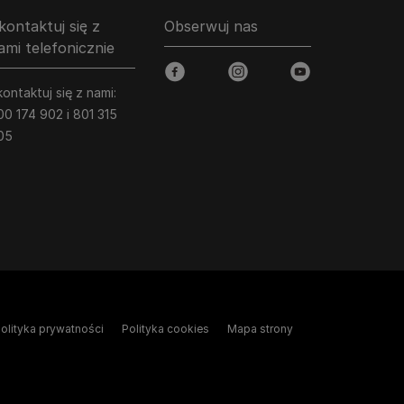
kontaktuj się z
Obserwuj nas
ami telefonicznie
facebook
instagram
youtube
ontaktuj się z nami:
00 174 902 i 801 315
05
olityka prywatności
Polityka cookies
Mapa strony