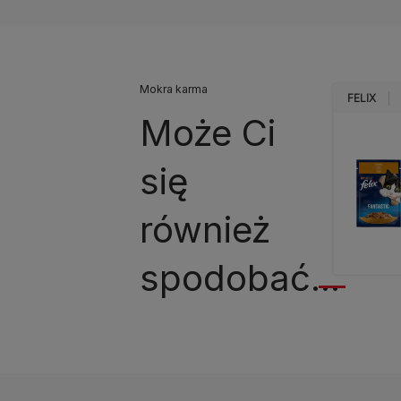
Mokra karma
FELIX
Może Ci
się
również
spodobać...