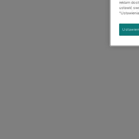
reklam dost
psach
Duża
ustawić swoj
"Ustawienia
Ustawien