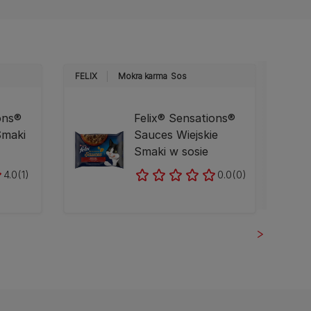
FELIX
Mokra karma
Sos
FELIX
ons®
Felix® Sensations®
Smaki
Sauces Wiejskie
Smaki w sosie
4.0
(1)
0.0
(0)