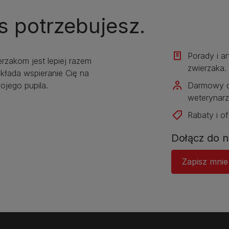
s potrzebujesz.
Porady i a
erzakom jest lepiej razem
zwierzaka.​
kłada wspieranie Cię na
jego pupila.
Darmowy d
weterynarz
Rabaty i of
Dołącz do n
Zapisz mnie