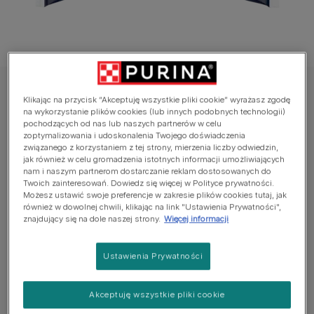
Felix® Mokra karma dla kotów
Klikając na przycisk “Akceptuję wszystkie pliki cookie” wyrażasz zgodę
Felix® Fantastic Duo Rybne Smaki w
na wykorzystanie plików cookies (lub innych podobnych technologii)
pochodzących od nas lub naszych partnerów w celu
galaretce
zoptymalizowania i udoskonalenia Twojego doświadczenia
związanego z korzystaniem z tej strony, mierzenia liczby odwiedzin,
jak również w celu gromadzenia istotnych informacji umożliwiających
Jeszcze nie dodano głosów
nam i naszym partnerom dostarczanie reklam dostosowanych do
Twoich zainteresowań. Dowiedz się więcej w Polityce prywatności.
Możesz ustawić swoje preferencje w zakresie plików cookies tutaj, jak
Dostępne rozmiary:
4x85g
również w dowolnej chwili, klikając na link "Ustawienia Prywatności",
znajdujący się na dole naszej strony.
Więcej informacji
Z dorszem czarnym i łososiem
Z łososiem i sardynką
Ustawienia Prywatności
Ze śledziem i pstrągiem
Akceptuję wszystkie pliki cookie
Z pstrągiem i makrela