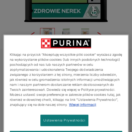
Klikając na przycisk “Akceptuję wszystkie pliki cookie” wyrażasz zgodę
na wykorzystanie plików cookies (lub innych podobnych technologii)
PRO PLAN®
pochodzących od nas lub naszych partnerów w celu
PRO PLAN® STERILISED Adult RENAL
zoptymalizowania i udoskonalenia Twojego doświadczenia
związanego z korzystaniem z tej strony, mierzenia liczby odwiedzin,
PLUS, Karma sucha dla kotów dorosłych po
jak również w celu gromadzenia istotnych informacji umożliwiających
zabiegu sterylizacji, z Królikiem
nam i naszym partnerom dostarczanie reklam dostosowanych do
Twoich zainteresowań. Dowiedz się więcej w Polityce prywatności.
Możesz ustawić swoje preferencje w zakresie plików cookies tutaj, jak
Average:
4.6
(
35
votes)
również w dowolnej chwili, klikając na link "Ustawienia Prywatności",
znajdujący się na dole naszej strony.
Więcej informacji
Dostępne rozmiary:
1,5kg
10kg
Ustawienia Prywatności
Wspomaga pracę układu moczowego i