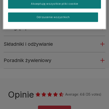
odpornościowego.
Akceptuję wszystkie pliki cookie
Zobacz więcej
Odrzucenie wszystkich
Przegląd produktów
Składniki i odżywianie
Poradnik żywieniowy
Opinie
Average:
4.6
(
35
votes)