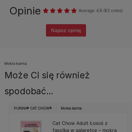
Opinie
Average:
4.8
(
83
votes)
Napisz opinię
Mokra karma
Może Ci się również
spodobać...
PURINA® CAT CHOW®
Mokra karma
Cat Chow Adult Łosoś z
fasolką w galaretce – mokra