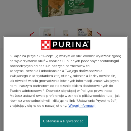
Klikając na przycisk “Akceptuję wszystkie pliki cookie” wyrażasz zgodę
CAT CHOW®
na wykorzystanie plików cookies (lub innych podobnych technologii)
pochodzących od nas lub naszych partnerów w celu
Cat Chow Sterilised – karma dla kotów po
zoptymalizowania i udoskonalenia Twojego doświadczenia
sterylizacji z indykiem
związanego z korzystaniem z tej strony, mierzenia liczby odwiedzin,
jak również w celu gromadzenia istotnych informacji umożliwiających
nam i naszym partnerom dostarczanie reklam dostosowanych do
Average:
5
(
34
votes)
Twoich zainteresowań. Dowiedz się więcej w Polityce prywatności.
Możesz ustawić swoje preferencje w zakresie plików cookies tutaj, jak
również w dowolnej chwili, klikając na link "Ustawienia Prywatności",
Dostępne rozmiary:
1.5kg, 15kg
znajdujący się na dole naszej strony.
Więcej informacji
Formuła PURINA® CAT CHOW® Sterilised jest
Ustawienia Prywatności
starannie opracowana z użyciem wysokiej jakości