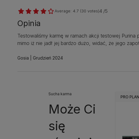
4 /5
Average:
4.7
(
30
votes)
Opinia
Testowaliśmy karmę w ramach akcji testowej Purina pr
mimo iż nie jadł jej bardzo dużo, widać, że jego zap
Gosia
Grudzień 2024
Sucha karma
PRO PLAN
Może Ci
się