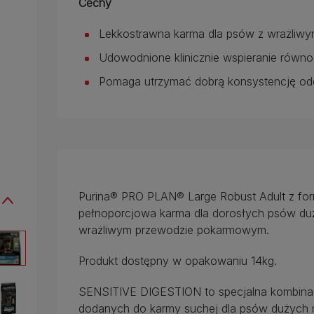
Cechy
Lekkostrawna karma dla psów z wrażli
Udowodnione klinicznie wspieranie równowa
​Pomaga utrzymać dobrą konsystencję o
Purina® PRO PLAN® Large Robust Adult z f
pełnoporcjowa karma dla dorosłych psów duż
wrażliwym przewodzie pokarmowym.
Produkt dostępny w opakowaniu 14kg.
SENSITIVE DIGESTION to specjalna kombinacj
dodanych do karmy suchej dla psów dużych ras