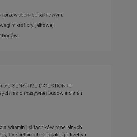
wym przewodem pokarmowym.
gi mikroflory jelitowej.
dchodów.
ormułą SENSITIVE DIGESTION to
ych ras o masywnej budowie ciała i
a witamin i składników mineralnych
, by spełnić ich specjalne potrzeby i