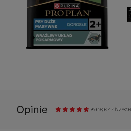
Opinie
Average:
4.7
(
30
votes