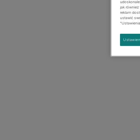
udoskonalen
psach
Duża
jak również
reklam dost
ustawić swoj
"Ustawienia
Ustawien