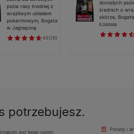
dorosłych psó
psów rasy średniej z
średnich o wra
wrażliwym układem
skórze, Bogat
pokarmowym, Bogata
Łososia
w Jagnięcinę
4.6
(28)
s potrzebujesz.
Porady i a
erzakom jest lepiej razem