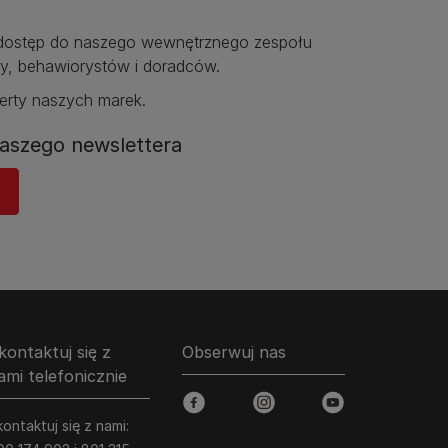
ostęp do naszego wewnętrznego zespołu
y, behawiorystów i doradców.​
erty naszych marek.​
aszego newslettera
kontaktuj się z
Obserwuj nas
ami telefonicznie
facebook
instagram
youtube
ontaktuj się z nami: