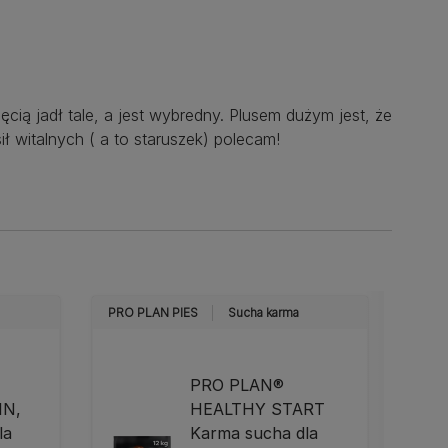
cią jadł tale, a jest wybredny. Plusem dużym jest, że
ł witalnych ( a to staruszek) polecam!
PRO PLAN PIES
Sucha karma
PRO 
PRO PLAN®
IN,
HEALTHY START
la
Karma sucha dla