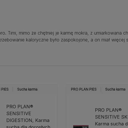
o. Timi, mimo że chętniej je karmę mokra, z umiarkowana chę
otrzebowanie kaloryczne było zaspokojone, a on miał więcej si
 PIES
Sucha karma
PRO PLAN PIES
Sucha karma
PRO PLAN®
PRO PLAN®
SENSITIVE
SENSITIVE SK
DIGESTION, Karma
Karma sucha d
sucha dla dorosłych