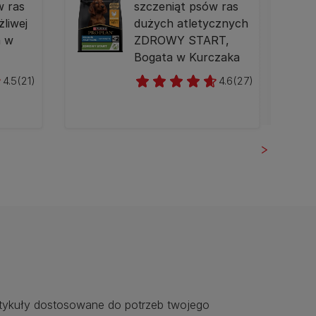
w ras
szczeniąt psów ras
żliwej
dużych atletycznych
a w
ZDROWY START,
Bogata w Kurczaka
4.5
(21)
4.6
(27)
rtykuły dostosowane do potrzeb twojego