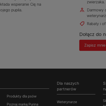
zwierzaka.​
kłada wspieranie Cię na
jego pupila.
Darmowy d
weterynarz
Rabaty i of
Dołącz do n
Zapisz mnie
Dla naszych
S
partnerów
n
Produkty dla psów
Sk
Weterynarze
Poznaj markę Purina