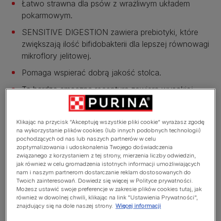
Łatwo strawna dla psów z wrażliwym układem
pokarmowym.
SENSITIVE DIGESTION zawiera prebiotyki, które
zwiększają ilość bifidobakterii dla lepszej równowagi
mikroflory jelitowej.
Pomaga wspierać dobrą jakość stolca.
Ta bardzo smaczna receptura zawiera wysokiej
jakości składniki, wśród których numerem 1 jest
jagnięcina, a także ma doskonały smak, który psy
Klikając na przycisk “Akceptuję wszystkie pliki cookie” wyrażasz zgodę
pokochają.
na wykorzystanie plików cookies (lub innych podobnych technologii)
pochodzących od nas lub naszych partnerów w celu
Zobacz więcej
zoptymalizowania i udoskonalenia Twojego doświadczenia
związanego z korzystaniem z tej strony, mierzenia liczby odwiedzin,
jak również w celu gromadzenia istotnych informacji umożliwiających
nam i naszym partnerom dostarczanie reklam dostosowanych do
Przegląd produktów
Twoich zainteresowań. Dowiedz się więcej w Polityce prywatności.
Możesz ustawić swoje preferencje w zakresie plików cookies tutaj, jak
również w dowolnej chwili, klikając na link "Ustawienia Prywatności",
znajdujący się na dole naszej strony.
Więcej informacji
Składniki i odżywianie