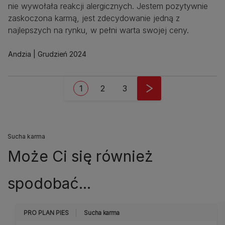
nie wywołała reakcji alergicznych. Jestem pozytywnie
zaskoczona karmą, jest zdecydowanie jedną z
najlepszych na rynku, w pełni warta swojej ceny.
Andzia
Grudzień 2024
Stronicowanie
Bieżąca strona
Strona
Strona
1
2
3
Sucha karma
Może Ci się również
spodobać...
PRO PLAN PIES
Sucha karma