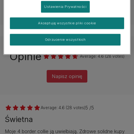
Ustawienia Prywatności
Poradnik żywieniowy
Akceptuję wszystkie pliki cookie
Odrzucenie wszystkich
Opinie
Average:
4.6
(
28
votes)
Napisz opinię
5 /5
Average:
4.6
(
28
votes)
Świetna
Moje 4 border collie ją uwielbiają. Zdrowe solidne kupy