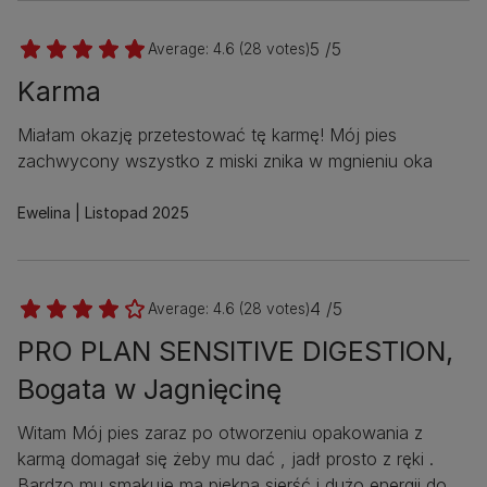
5 /5
Average:
4.6
(
28
votes)
Karma
Miałam okazję przetestować tę karmę! Mój pies
zachwycony wszystko z miski znika w mgnieniu oka
Ewelina
Listopad 2025
4 /5
Average:
4.6
(
28
votes)
PRO PLAN SENSITIVE DIGESTION,
Bogata w Jagnięcinę
Witam Mój pies zaraz po otworzeniu opakowania z
karmą domagał się żeby mu dać , jadł prosto z ręki .
Bardzo mu smakuje ma piękną sierść i dużo energii do