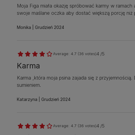
Moja Figa miała okazję spróbować karmy w ramach ak
swoje maślane oczka aby dostać większą porcję niż
Monika
Grudzień 2024
4 /5
Average:
4.7
(
36
votes)
Karma
Karma ,która moja psina zajada się z przyjemnością. 
sumieniem.
Katarzyna
Grudzień 2024
4 /5
Average:
4.7
(
36
votes)