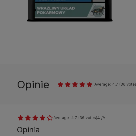
Opinie
Average:
4.7
(
36
votes
4 /5
Average:
4.7
(
36
votes)
Opinia