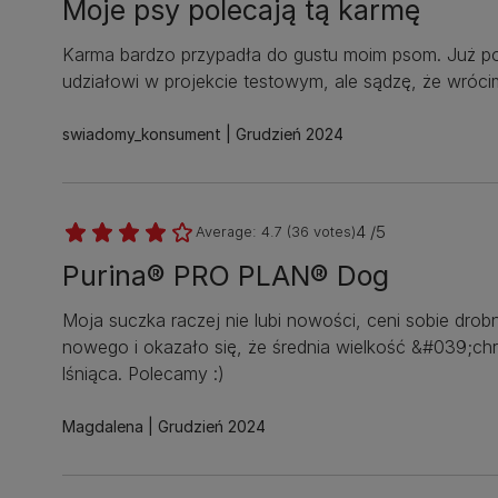
Moje psy polecają tą karmę
Karma bardzo przypadła do gustu moim psom. Już po o
udziałowi w projekcie testowym, ale sądzę, że wróci
swiadomy_konsument
Grudzień 2024
4 /5
Average:
4.7
(
36
votes)
Purina® PRO PLAN® Dog
Moja suczka raczej nie lubi nowości, ceni sobie dro
nowego i okazało się, że średnia wielkość &#039;chru
lśniąca. Polecamy :)
Magdalena
Grudzień 2024