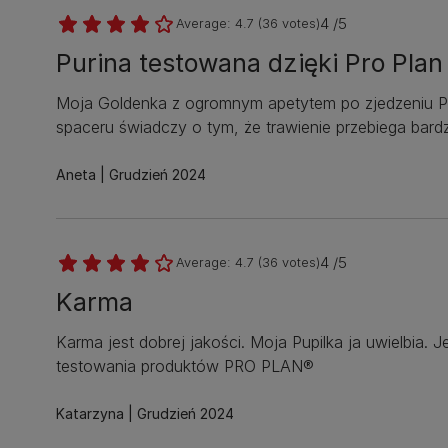
4 /5
Average:
4.7
(
36
votes)
Purina testowana dzięki Pro Plan
Moja Goldenka z ogromnym apetytem po zjedzeniu Pur
spaceru świadczy o tym, że trawienie przebiega bard
Aneta
Grudzień 2024
4 /5
Average:
4.7
(
36
votes)
Karma
Karma jest dobrej jakości. Moja Pupilka ja uwielbia. 
testowania produktów PRO PLAN®
Katarzyna
Grudzień 2024