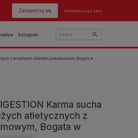
Header top
Zarejestruj się
Skontaktuj się z nami
 wpływ
Instagram
cznych z wrażliwym układem pokarmowym, Bogata w
ią?
ta
la
IGESTION Karma sucha
u?
 o
użych atletycznych z
sów
rmowym, Bogata w
y
Wyszukiwarka produktów
Wyszukiwarka produktów
i