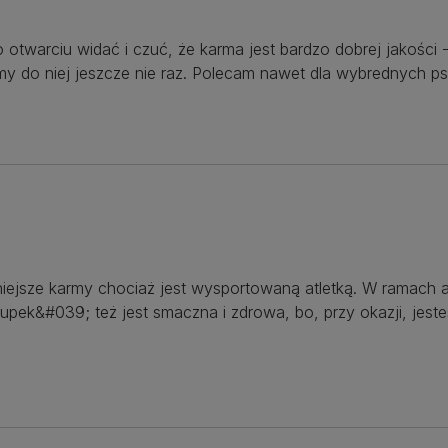
twarciu widać i czuć, że karma jest bardzo dobrej jakości -
my do niej jeszcze nie raz. Polecam nawet dla wybrednych p
bniejsze karmy chociaż jest wysportowaną atletką. W ramach 
pek&#039; też jest smaczna i zdrowa, bo, przy okazji, jeste