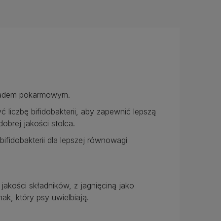
kładem pokarmowym.
iczbę bifidobakterii, aby zapewnić lepszą
dobrej jakości stolca.
 bifidobakterii dla lepszej równowagi
akości składników, z jagnięciną jako
ak, który psy uwielbiają.