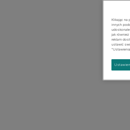
psach
Duża
Klikając na
innych podo
udoskonalen
jak również
reklam dost
ustawić swoj
"Ustawienia
Ustawien