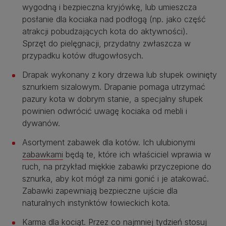
wygodną i bezpieczna kryjówkę, lub umieszcza
posłanie dla kociaka nad podłogą (np. jako część
atrakcji pobudzających kota do aktywności).
Sprzęt do pielęgnacji, przydatny zwłaszcza w
przypadku kotów długowłosych.
Drapak wykonany z kory drzewa lub słupek owinięty
sznurkiem sizalowym. Drapanie pomaga utrzymać
pazury kota w dobrym stanie, a specjalny słupek
powinien odwrócić uwagę kociaka od mebli i
dywanów.
Asortyment zabawek dla kotów. Ich ulubionymi
zabawkami
będą te, które ich właściciel wprawia w
ruch, na przykład miękkie zabawki przyczepione do
sznurka, aby kot mógł za nimi gonić i je atakować.
Zabawki zapewniają bezpieczne ujście dla
naturalnych instynktów łowieckich kota.
Karma dla kociąt. Przez co najmniej tydzień stosuj