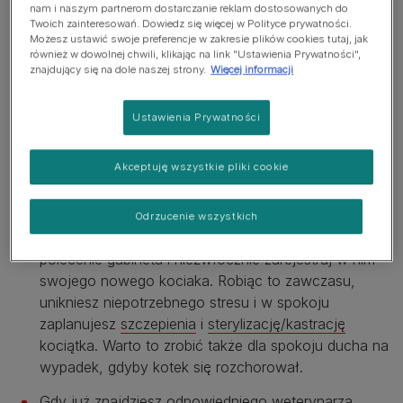
nam i naszym partnerom dostarczanie reklam dostosowanych do
Twoich zainteresowań. Dowiedz się więcej w Polityce prywatności.
Zanim nowy kociak zawita w
Możesz ustawić swoje preferencje w zakresie plików cookies tutaj, jak
również w dowolnej chwili, klikając na link "Ustawienia Prywatności",
Twoim domu
znajdujący się na dole naszej strony.
Więcej informacji
Zanim przyjmiesz nowego kociaka pod swój dach,
Ustawienia Prywatności
musisz najpierw uporać się ze sprawami
organizacyjnymi. Oto kilka spraw, którymi należy się
Akceptuję wszystkie pliki cookie
zająć, zanim kotek zawita w Twoim domu:
Jeśli nie masz jeszcze wybranego weterynarza,
Odrzucenie wszystkich
poproś właścicieli kotów mieszkających w okolicy o
polecenie gabinetu i niezwłocznie zarejestruj w nim
swojego nowego kociaka. Robiąc to zawczasu,
unikniesz niepotrzebnego stresu i w spokoju
zaplanujesz
szczepienia
i
sterylizację/kastrację
kociątka. Warto to zrobić także dla spokoju ducha na
wypadek, gdyby kotek się rozchorował.
Gdy już znajdziesz odpowiedniego weterynarza,