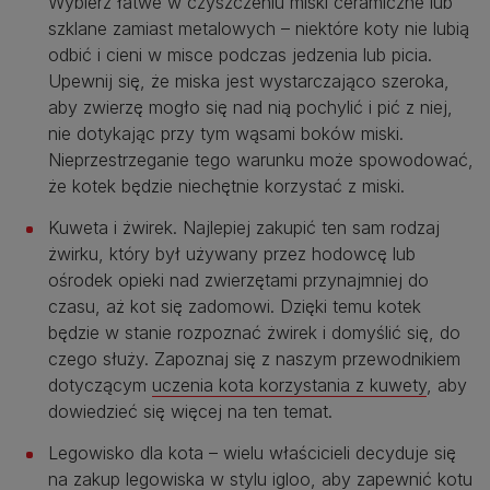
Wybierz łatwe w czyszczeniu miski ceramiczne lub
szklane zamiast metalowych – niektóre koty nie lubią
odbić i cieni w misce podczas jedzenia lub picia.
Upewnij się, że miska jest wystarczająco szeroka,
aby zwierzę mogło się nad nią pochylić i pić z niej,
nie dotykając przy tym wąsami boków miski.
Nieprzestrzeganie tego warunku może spowodować,
że kotek będzie niechętnie korzystać z miski.
Kuweta i żwirek. Najlepiej zakupić ten sam rodzaj
żwirku, który był używany przez hodowcę lub
ośrodek opieki nad zwierzętami przynajmniej do
czasu, aż kot się zadomowi. Dzięki temu kotek
będzie w stanie rozpoznać żwirek i domyślić się, do
czego służy. Zapoznaj się z naszym przewodnikiem
dotyczącym
uczenia kota korzystania z kuwety
, aby
dowiedzieć się więcej na ten temat.
Legowisko dla kota – wielu właścicieli decyduje się
na zakup legowiska w stylu igloo, aby zapewnić kotu