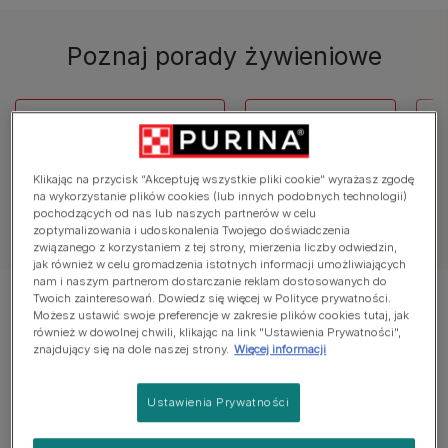
Poznaj porady żywieniowe
Poradniki żywieniowe
Co jedzą koty
Z
Klikając na przycisk “Akceptuję wszystkie pliki cookie” wyrażasz zgodę
na wykorzystanie plików cookies (lub innych podobnych technologii)
pochodzących od nas lub naszych partnerów w celu
Zobacz wszystkie artykuły o kotach
zoptymalizowania i udoskonalenia Twojego doświadczenia
związanego z korzystaniem z tej strony, mierzenia liczby odwiedzin,
jak również w celu gromadzenia istotnych informacji umożliwiających
nam i naszym partnerom dostarczanie reklam dostosowanych do
Twoich zainteresowań. Dowiedz się więcej w Polityce prywatności.
Wyświetlanie 12 z 24 artykułów
Możesz ustawić swoje preferencje w zakresie plików cookies tutaj, jak
również w dowolnej chwili, klikając na link "Ustawienia Prywatności",
znajdujący się na dole naszej strony.
Więcej informacji
Popularne artykuły
Ustawienia Prywatności
Przewodniki po karmieniu kota