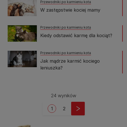
Przewodniki po karmieniu kota
W zastępstwie kociej mamy
Przewodniki po karmieniu kota
Kiedy odstawić karmę dla kociąt?
Przewodniki po karmieniu kota
Jak mądrze karmić kociego
leniuszka?
24 wyników
Stronicowanie
Bieżąca strona
Strona
1
2