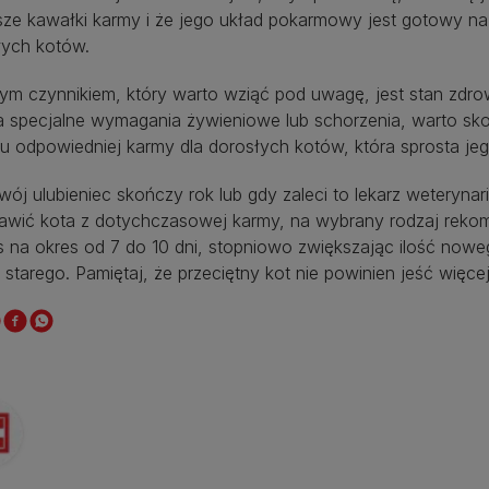
sze kawałki karmy i że jego układ pokarmowy jest gotowy na
łych kotów.
ym czynnikiem, który warto wziąć pod uwagę, jest stan zdrow
a specjalne wymagania żywieniowe lub schorzenia, warto skon
u odpowiedniej karmy dla dorosłych kotów, która sprosta je
ój ulubieniec skończy rok lub gdy zaleci to lekarz weteryna
tawić kota z dotychczasowej karmy, na wybrany rodzaj reko
s na okres od 7 do 10 dni, stopniowo zwiększając ilość now
 starego. Pamiętaj, że przeciętny kot nie powinien jeść więcej