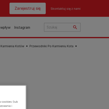
Header top
Zarejestruj się
Skontaktuj się z nami
 wpływ
Instagram
 Karmienia Kotów
Przewodniki Po Karmieniu Kota
ią?
ta
la
u?
 o
sów
w cookies (lub
y
Wyszukiwarka produktów
Wyszukiwarka produktów
i
zowania i