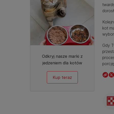
tward
doros
Kolejn
kot m
wybor
Gdy Tw
przes
Odkryj nasze marki z
proce
jedzeniem dla kotów
porcję
Kup teraz