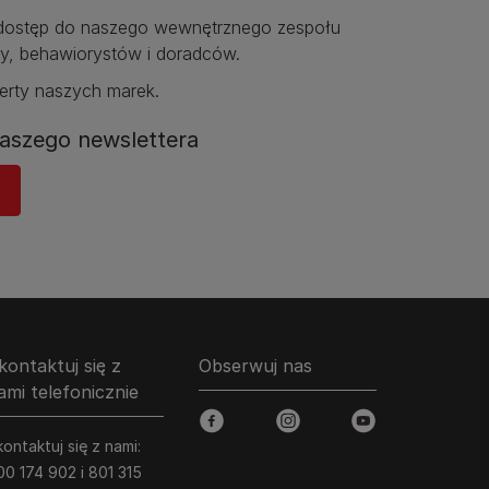
ostęp do naszego wewnętrznego zespołu
y, behawiorystów i doradców.​
erty naszych marek.​
aszego newslettera​
kontaktuj się z
Obserwuj nas
ami telefonicznie
facebook
instagram
youtube
ontaktuj się z nami:
00 174 902 i 801 315