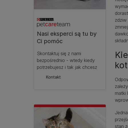
wymag
dorast
zdziw
zmniej
Nasi eksperci są tu by
dawko
skład
Ci pomóc
Kie
Skontaktuj się z nami
bezpośrednio - wtedy kiedy
ko
potrzebujesz i tak jak chcesz
Kontakt
Odpow
zależy
matki 
wprow
Jedna
przejś
stan z