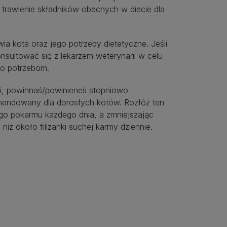
 trawienie składników obecnych w diecie dla
ia kota oraz jego potrzeby dietetyczne. Jeśli
sultować się z lekarzem weterynarii w celu
go potrzebom.
rii, powinnaś/powinieneś stopniowo
mendowany dla dorosłych kotów. Rozłóż ten
ego pokarmu każdego dnia, a zmniejszając
 niż około filiżanki suchej karmy dziennie.