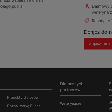
kłada wspieranie Cię na
jego pupila.
Darmowy d
weterynarz
Rabaty i of
Dołącz do n
Zapisz mnie
Dla naszych
S
partnerów
n
Produkty dla psów
Sk
Weterynarze
Poznaj markę Purina
8