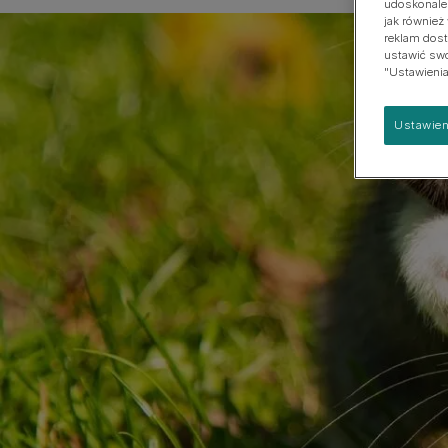
udoskonalen
psach
jak również
Duża
reklam dost
ustawić swoj
"Ustawienia
Ustawien