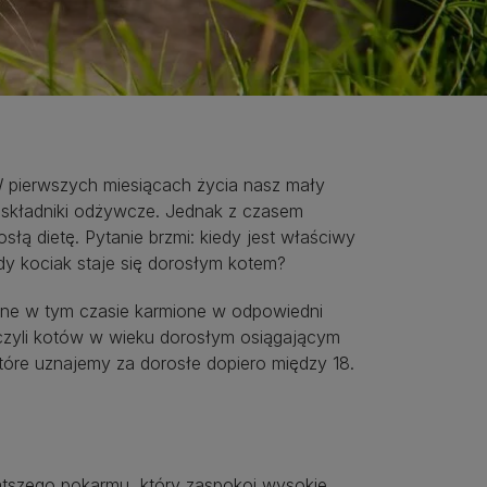
W pierwszych miesiącach życia nasz mały
e składniki odżywcze. Jednak z czasem
łą dietę. Pytanie brzmi: kiedy jest właściwy
edy kociak staje się dorosłym kotem?
one w tym czasie karmione w odpowiedni
 czyli kotów w wieku dorosłym osiągającym
które uznajemy za dorosłe dopiero między 18.
gatszego pokarmu, który zaspokoi wysokie