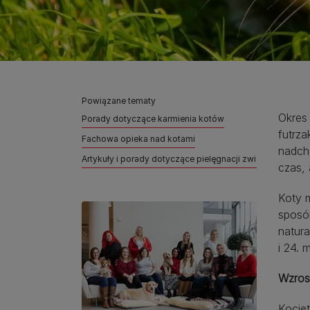
Powiązane tematy
Okres
Porady dotyczące karmienia kotów
futrz
Fachowa opieka nad kotami
nadcho
Artykuły i porady dotyczące pielęgnacji zwierząt domo
czas, 
Koty 
sposó
natura
i 24. 
Wzros
Kocięt