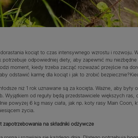
 dorastania kociąt to czas intensywnego wzrostu i rozwoju. 
ak potrzebuje odpowiedniej diety, aby zapewnić mu niezbędn
dzi moment, kiedy trzeba zacząć rozważać przejście na doros
wych
aby odstawić karmę dla kociąt i jak to zrobić bezpiecznie?Ki
młodsze niż 1 rok uznawane są za kocięta. Ważne, aby były 
b. Wyjątkiem od reguły będą przedstawiciele większych ras,
lnie powyżej 6 kg masy ciała, jak np. koty rasy Main Coon, 
miesiącem życia.
t zapotrzebowania na składniki odżywcze
a rosną i rozwijają się każdego dnia. Dlatego potrzebują bo