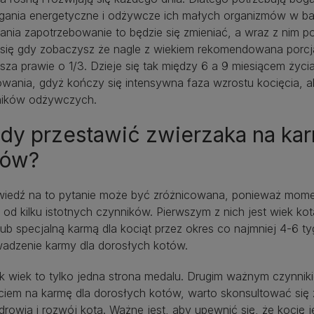
ania energetyczne i odżywcze ich małych organizmów w bard
ania zapotrzebowanie to będzie się zmieniać, a wraz z nim p
 się gdy zobaczysz że nagle z wiekiem rekomendowana porcja
sza prawie o 1/3. Dzieje się tak między 6 a 9 miesiącem życi
wania, gdyż kończy się intensywna faza wzrostu kocięcia, a
ników odżywczych.
dy przestawić zwierzaka na kar
tów?
iedź na to pytanie może być zróżnicowana, ponieważ moment
 od kilku istotnych czynników. Pierwszym z nich jest wiek k
lub specjalną karmą dla kociąt przez okres co najmniej 4-6 
adzenie karmy dla dorosłych kotów.
k wiek to tylko jedna strona medalu. Drugim ważnym czynnik
ciem na karmę dla dorosłych kotów, warto skonsultować się z
drowia i rozwój kota. Ważne jest, aby upewnić się, że kocię