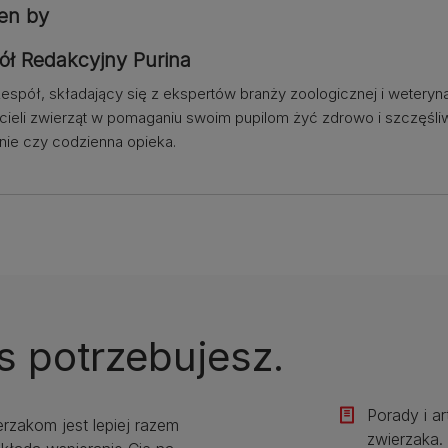
ten by
ół Redakcyjny Purina
espół, składający się z ekspertów branży zoologicznej i weteryn
cieli zwierząt w pomaganiu swoim pupilom żyć zdrowo i szczęśliw
nie czy codzienna opieka.
s potrzebujesz.
Porady i a
erzakom jest lepiej razem
zwierzaka.​