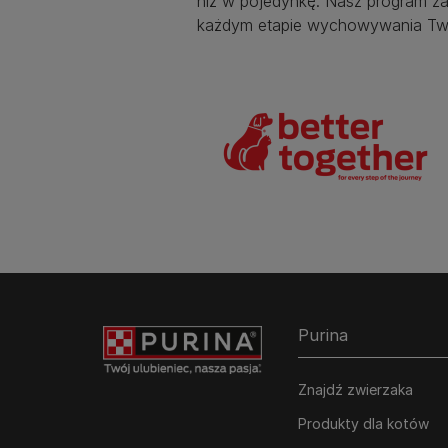
niż w pojedynkę. Nasz program za
każdym etapie wychowywania Two
Purina
Znajdź zwierzaka
Produkty dla kotów