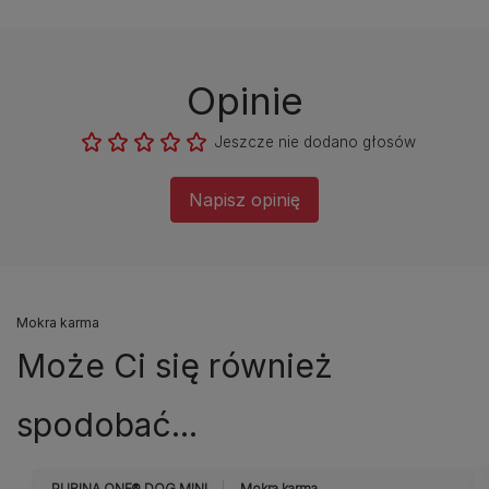
Opinie
Jeszcze nie dodano głosów
Napisz opinię
Mokra karma
Może Ci się również
spodobać...
PURINA ONE® DOG MINI
Mokra karma