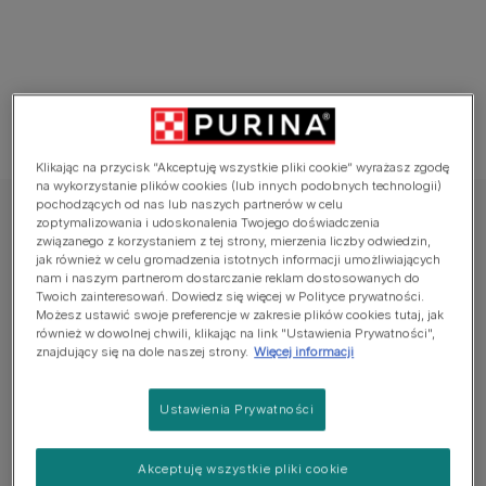
Klikając na przycisk “Akceptuję wszystkie pliki cookie” wyrażasz zgodę
na wykorzystanie plików cookies (lub innych podobnych technologii)
pochodzących od nas lub naszych partnerów w celu
Purina ONE® Mini
zoptymalizowania i udoskonalenia Twojego doświadczenia
związanego z korzystaniem z tej strony, mierzenia liczby odwiedzin,
Purina ONE® Mini <10 kg Active z Wołowiną
jak również w celu gromadzenia istotnych informacji umożliwiających
oraz Kaczką
nam i naszym partnerom dostarczanie reklam dostosowanych do
Twoich zainteresowań. Dowiedz się więcej w Polityce prywatności.
Możesz ustawić swoje preferencje w zakresie plików cookies tutaj, jak
Jeszcze nie dodano głosów
również w dowolnej chwili, klikając na link "Ustawienia Prywatności",
znajdujący się na dole naszej strony.
Więcej informacji
Dostępne rozmiary:
4x85g
Ustawienia Prywatności
Pełnoporcjowa karma dla dorosłych psów ras
małych i miniaturowych do 10kg
Akceptuję wszystkie pliki cookie