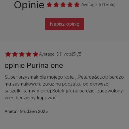
Opinie
Average:
5
(
1
vote)
Napisz opinię
5 /5
Average:
5
(
1
vote)
opinie Purina one
Super przysmak dla mojego kota ,,Petarda&quot; bardzo
mu zasmakowała zaraz na początku od pierwszej
saszetki karmy mokrej.Kotek jak najbardziej zadowolony
więc będziemy kupować.
Aneta
Grudzień 2025