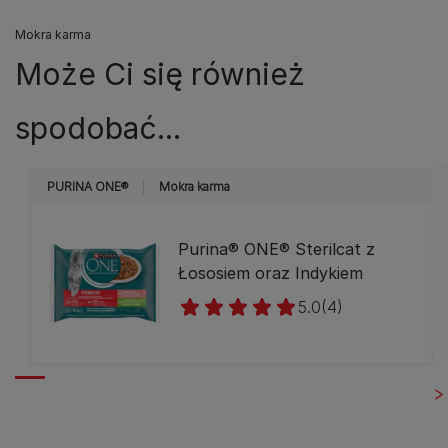
Mokra karma
Może Ci się również
spodobać...
PURINA ONE®
Mokra karma
Purina® ONE® Sterilcat z
Łososiem oraz Indykiem
5.0
(4)