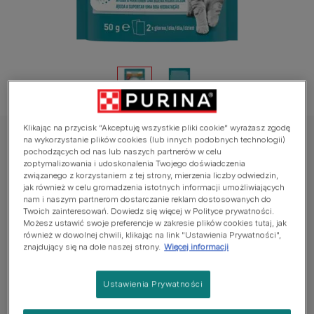
Klikając na przycisk “Akceptuję wszystkie pliki cookie” wyrażasz zgodę
na wykorzystanie plików cookies (lub innych podobnych technologii)
PURINA® ONE®
pochodzących od nas lub naszych partnerów w celu
Purina® ONE® Hydralife – karma
zoptymalizowania i udoskonalenia Twojego doświadczenia
związanego z korzystaniem z tej strony, mierzenia liczby odwiedzin,
uzupełniająca dla kotów o smaku kurczaka
jak również w celu gromadzenia istotnych informacji umożliwiających
nam i naszym partnerom dostarczanie reklam dostosowanych do
Twoich zainteresowań. Dowiedz się więcej w Polityce prywatności.
Average:
5
(
1
vote)
Możesz ustawić swoje preferencje w zakresie plików cookies tutaj, jak
również w dowolnej chwili, klikając na link "Ustawienia Prywatności",
znajdujący się na dole naszej strony.
Więcej informacji
Dostępne rozmiary:
50g
Pomaga wspierać prawidłowe nawodnienie Twojego
Ustawienia Prywatności
kota