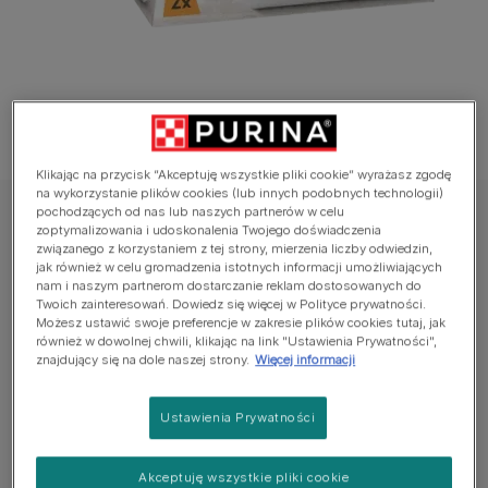
Klikając na przycisk “Akceptuję wszystkie pliki cookie” wyrażasz zgodę
na wykorzystanie plików cookies (lub innych podobnych technologii)
pochodzących od nas lub naszych partnerów w celu
Gourmet®
zoptymalizowania i udoskonalenia Twojego doświadczenia
związanego z korzystaniem z tej strony, mierzenia liczby odwiedzin,
GOURMET™ REVELATIONS™ Delikatne
jak również w celu gromadzenia istotnych informacji umożliwiających
Kawałki z Kurczakiem w Galaretce
nam i naszym partnerom dostarczanie reklam dostosowanych do
Twoich zainteresowań. Dowiedz się więcej w Polityce prywatności.
Możesz ustawić swoje preferencje w zakresie plików cookies tutaj, jak
Jeszcze nie dodano głosów
również w dowolnej chwili, klikając na link "Ustawienia Prywatności",
znajdujący się na dole naszej strony.
Więcej informacji
Dostępne rozmiary:
2x57g
Ustawienia Prywatności
GOURMET™ REVELATIONS™ Delikatne Kawałki z
Kurczakiem w Galaretce
Akceptuję wszystkie pliki cookie