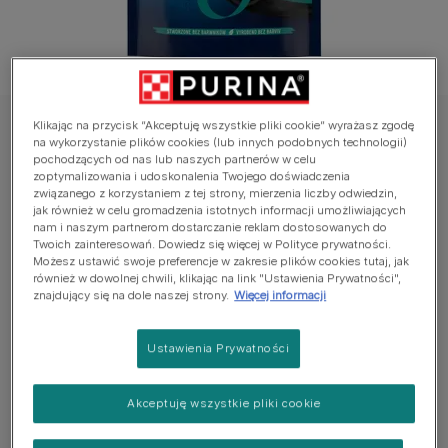
Klikając na przycisk “Akceptuję wszystkie pliki cookie” wyrażasz zgodę
Felix® Przekąski dla kotów
na wykorzystanie plików cookies (lub innych podobnych technologii)
pochodzących od nas lub naszych partnerów w celu
Felix® Party Mix Ocean
zoptymalizowania i udoskonalenia Twojego doświadczenia
związanego z korzystaniem z tej strony, mierzenia liczby odwiedzin,
Jeszcze nie dodano głosów
jak również w celu gromadzenia istotnych informacji umożliwiających
nam i naszym partnerom dostarczanie reklam dostosowanych do
Twoich zainteresowań. Dowiedz się więcej w Polityce prywatności.
Możesz ustawić swoje preferencje w zakresie plików cookies tutaj, jak
Dostępne rozmiary:
60g
również w dowolnej chwili, klikając na link "Ustawienia Prywatności",
znajdujący się na dole naszej strony.
Więcej informacji
Pyszne na 100%!
O smaku łososia, mintaja i pstrąga
Ustawienia Prywatności
Średnio 2 kcal na przekąskę
Akceptuję wszystkie pliki cookie
Uzupełniająca karma dla dorosłych kotów
Zobacz więcej