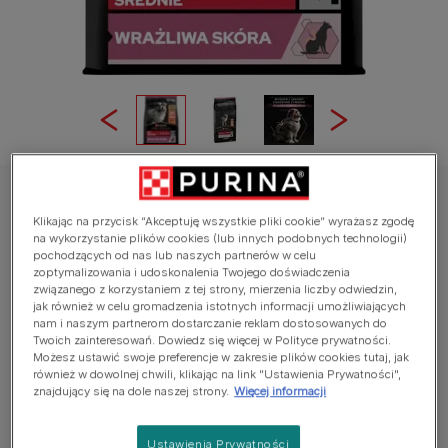
PRO PLAN®
Klikając na przycisk “Akceptuję wszystkie pliki cookie” wyrażasz zgodę
PRO PLAN® SENSITIVE SKIN, Karma sucha
na wykorzystanie plików cookies (lub innych podobnych technologii)
dla szczeniąt ras średnich, Bogata w
pochodzących od nas lub naszych partnerów w celu
zoptymalizowania i udoskonalenia Twojego doświadczenia
Łososia
związanego z korzystaniem z tej strony, mierzenia liczby odwiedzin,
jak również w celu gromadzenia istotnych informacji umożliwiających
nam i naszym partnerom dostarczanie reklam dostosowanych do
Average:
4.4
(
17
votes)
Twoich zainteresowań. Dowiedz się więcej w Polityce prywatności.
Możesz ustawić swoje preferencje w zakresie plików cookies tutaj, jak
również w dowolnej chwili, klikając na link "Ustawienia Prywatności",
Dostępne rozmiary:
3kg
12kg
znajdujący się na dole naszej strony.
Więcej informacji
Zawiera SENSITIVE SKIN, specjalne połączenie
Ustawienia Prywatności