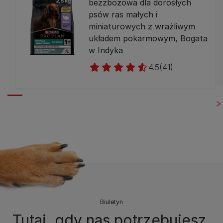
bezzbożowa dla dorosłych
psów ras małych i
miniaturowych z wrażliwym
układem pokarmowym, Bogata
w Indyka
4.5
(41)
Biuletyn
Tutaj, gdy nas potrzebujesz.