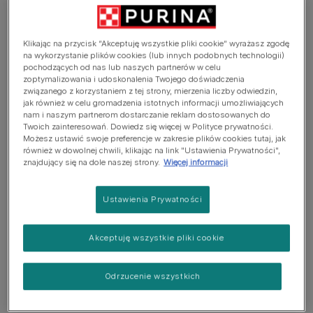
Upewnij się, że szczeniak ma stabilne podłoże pod łapami
Jak zapewnić szczenięciu bezpieczeństwo podczas podróży samochodem?
Klikając na przycisk “Akceptuję wszystkie pliki cookie” wyrażasz zgodę
na wykorzystanie plików cookies (lub innych podobnych technologii)
Użyj klatki lub barierek odgradzających
pochodzących od nas lub naszych partnerów w celu
zoptymalizowania i udoskonalenia Twojego doświadczenia
związanego z korzystaniem z tej strony, mierzenia liczby odwiedzin,
Nie pozwalaj swojemu szczeniakowi podróżować samochodem z głową wystawioną przez okno
jak również w celu gromadzenia istotnych informacji umożliwiających
nam i naszym partnerom dostarczanie reklam dostosowanych do
Środki ostrożności podczas upałów
Twoich zainteresowań. Dowiedz się więcej w Polityce prywatności.
Możesz ustawić swoje preferencje w zakresie plików cookies tutaj, jak
Uwzględnij częste przerwy w długiej podróży samochodem
również w dowolnej chwili, klikając na link "Ustawienia Prywatności",
znajdujący się na dole naszej strony.
Więcej informacji
Co zrobić, jeśli szczeniak boi się podróży samochodem?
Ustawienia Prywatności
Choroba lokomocyjna u szczeniąt
Akceptuję wszystkie pliki cookie
Czy szczenięta mogą
Odrzucenie wszystkich
podróżować samochodem?