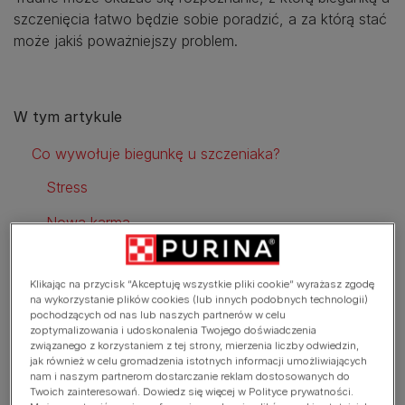
szczenięcia łatwo będzie sobie poradzić, a za którą stać
może jakiś poważniejszy problem.
W tym artykule
Co wywołuje biegunkę u szczeniaka?
Stress
Nowa karma
Pasożyty
Klikając na przycisk “Akceptuję wszystkie pliki cookie” wyrażasz zgodę
Kiedy należy udać się do lekarza z biegunką u szczeniaka?
na wykorzystanie plików cookies (lub innych podobnych technologii)
pochodzących od nas lub naszych partnerów w celu
Jak leczyć biegunkę u szczeniaka
zoptymalizowania i udoskonalenia Twojego doświadczenia
związanego z korzystaniem z tej strony, mierzenia liczby odwiedzin,
jak również w celu gromadzenia istotnych informacji umożliwiających
nam i naszym partnerom dostarczanie reklam dostosowanych do
Twoich zainteresowań. Dowiedz się więcej w Polityce prywatności.
W tym artykule znajdziesz nieco informacji o biegunce