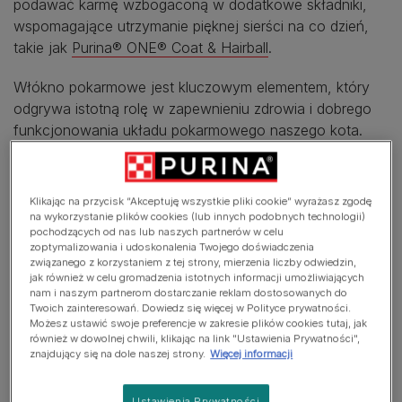
podawać karmę wzbogaconą w dodatkowe składniki,
wspomagające utrzymanie pięknej sierści na co dzień,
takie jak
Purina® ONE® Coat & Hairball
.
Włókno pokarmowe jest kluczowym elementem, który
odgrywa istotną rolę w zapewnieniu zdrowia i dobrego
funkcjonowania układu pokarmowego naszego kota.
Jego obecność wpływa na stymulację wzrostu
kosmków jelitowych, co z kolei wpływa na prawidłowe
trawienie i wchłanianie składników odżywczych.
Klikając na przycisk “Akceptuję wszystkie pliki cookie” wyrażasz zgodę
Spożywanie odpowiedniej ilości błonnika jest niezwykle
na wykorzystanie plików cookies (lub innych podobnych technologii)
pochodzących od nas lub naszych partnerów w celu
istotne dla zachowania najwyższych standardów
zoptymalizowania i udoskonalenia Twojego doświadczenia
wymaganych w diecie kota.
związanego z korzystaniem z tej strony, mierzenia liczby odwiedzin,
jak również w celu gromadzenia istotnych informacji umożliwiających
nam i naszym partnerom dostarczanie reklam dostosowanych do
Do „zakłaczenia” jeden krok
Twoich zainteresowań. Dowiedz się więcej w Polityce prywatności.
Możesz ustawić swoje preferencje w zakresie plików cookies tutaj, jak
Kot na swoim języku ma liczne wypustki, powodujące że
również w dowolnej chwili, klikając na link "Ustawienia Prywatności",
znajdujący się na dole naszej strony.
Więcej informacji
jest on szorstki jak grzebyczek. Pozwala to w trakcie
codziennej toalety, usuwać martwe włosy. Dzięki temu
Ustawienia Prywatności