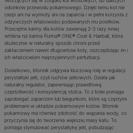
tworzących się w żołądku kul włosowych, do dalszych
odcinków przewodu pokarmowego. Dzięki temu kot nie
cierpi ani na wymioty ani na zaparcia i w pełni korzysta z
odżywczych właściwości podawanych mu posiłków.
Przeciętne karmy dla kotów zawierają 2-3 razy mniej
włókna niż karma Purina® ONE® Coat & Hairball, która
skutecznie w naturalny sposób chroni przed
zakłaczeniem nawet długowłose koty, oszczędzając im i
ich właścicielom nieprzyjemnych perturbacji.
Dodatkowo, błonnik odgrywa kluczową rolę w regulacji
perystaltyki jelit, czyli ruchów jelitowych. Działa jak
naturalny regulator, zapewniając prawidłową
częstotliwość i konsystencję stolca. To z kolei pomaga
zapobiegać zaparciom lub biegunkom, które są częstymi
problemami w układzie pokarmowym kotów. Błonnik
pokarmowy ma również zdolność do wiązania wody, co
przyczynia się do tworzenia większej masy kału. To
pomaga stymulować perystaltykę jelit, pobudzając