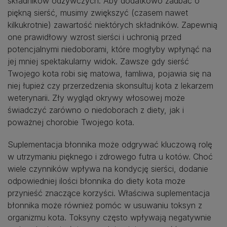
składników odżywczych. Aby dodatkowo zadbać o
piękną sierść, musimy zwiększyć (czasem nawet
kilkukrotnie) zawartość niektórych składników. Zapewnią
one prawidłowy wzrost sierści i uchronią przed
potencjalnymi niedoborami, które mogłyby wpłynąć na
jej mniej spektakularny widok. Zawsze gdy sierść
Twojego kota robi się matowa, łamliwa, pojawia się na
niej łupież czy przerzedzenia skonsultuj kota z lekarzem
weterynarii. Zły wygląd okrywy włosowej może
świadczyć zarówno o niedoborach z diety, jak i
poważnej chorobie Twojego kota.
Suplementacja błonnika może odgrywać kluczową rolę
w utrzymaniu pięknego i zdrowego futra u kotów. Choć
wiele czynników wpływa na kondycję sierści, dodanie
odpowiedniej ilości błonnika do diety kota może
przynieść znaczące korzyści. Właściwa suplementacja
błonnika może również pomóc w usuwaniu toksyn z
organizmu kota. Toksyny często wpływają negatywnie