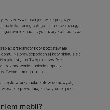
y, w rzeczywistości jest wiele przyczyn
jemu kotu trening całego ciała oraz rozciąga
pomaga również naostrzyć pazury kota poprzez
rapiąc przedmioty koty pozostawiają
 domu. Najprawdopodobniej koty skierują się
m jak sofy lub Twój ulubiony fotel.
iwia rozładowanie napięcia poprzez
 w Twoim domu jak u siebie.
lnie częste w przypadku kotów domowych,
ż wiesz, co powoduje, że koty drapią meble,
aniem mebli?