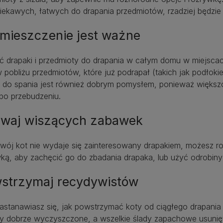
iekawych, łatwych do drapania przedmiotów, rzadziej będzie 
mieszczenie jest ważne
ć drapaki i przedmioty do drapania w całym domu w miejscac
 pobliżu przedmiotów, które już podrapał (takich jak podłok
 do spania jest również dobrym pomysłem, ponieważ większoś
po przebudzeniu.
waj wiszących zabawek
 Twój kot nie wydaje się zainteresowany drapakiem, możesz
ą, aby zachęcić go do zbadania drapaka, lub użyć odrobiny 
strzymaj recydywistów
zastanawiasz się, jak powstrzymać koty od ciągłego drapania 
ły dobrze wyczyszczone, a wszelkie ślady zapachowe usunięt