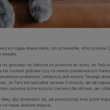
Twój kot ciągle drapie meble, oto przewodnik, który pomoże
 kawałki.
wych
a nic gorszego niż odkrycie po powrocie do domu, że Twój k
py lub zostawił głębokie rysy na świeżo pomalowanych framu
rawdziwym problemem, zwłaszcza jeśli wystrój Twojego dom
ć, że Twój kot specjalnie sprawia Ci kłopoty, ale tak napr
ktem i przynosi liczne korzyści zarówno dla zdrowia, jak i d
 dalej, aby dowiedzieć się, jak powstrzymać koty przed drap
 cel nasze ulubione miejsca.