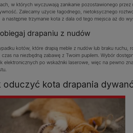
cach, w których wyczuwają zanikanie pozostawionego przez 
sywność. Zalecamy użycie łagodnego, nietoksycznego roztw
 a następnie trzymanie kota z dala od tego miejsca aż do w
obiegaj drapaniu z nudów
ypadku kotów, które drapią meble z nudów lub braku ruchu, r
ź czas na niezbędną zabawę z Twoim pupilem. Wybór dostępn
k elektronicznych po wskaźniki laserowe, więc na pewno zna
tu.
k oduczyć kota drapania dywan