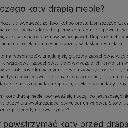
czego koty drapią meble?
oże się wydawać, że Twój kot po prostu lubi niszczyć rzecz
ia obiektów przez kota. Po pierwsze, drapanie zapewnia Two
ięśnie i ścięgna od pazurów aż po grzbiet. Drapanie mebli 
nie ich osłonek, co utrzymuje pazury w doskonałym stanie.
to na łapach kotów znajdują się gruczoły zapachowe, więc d
niki wzrokowe i zapachowe, które wytyczają ich terytorium w
wszej kolejności ku ważnym i często używanym obiektom, taki
ie tych mebli sprawia, że czują się bezpieczniej, oraz umożl
tawienie na przedmiotach zapachu, dzięki któremu koty czują
mi koty drapią meble, ponieważ się nudzą, co jest szczegó
nie otrzymują wystarczającej stymulacji umysłowej. Skoro ju
ożesz je przed tym powstrzymać?
k powstrzymać koty przed drap