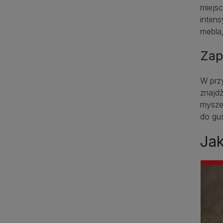
miejs
inten
mebla,
Zap
W prz
znajd
mysze
do gus
Ja