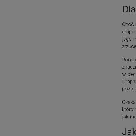
Dla
Choć m
drapan
jego m
zrzuce
Ponad
znacz
w pier
Drapan
pozos
Czasa
które 
jak m
Ja