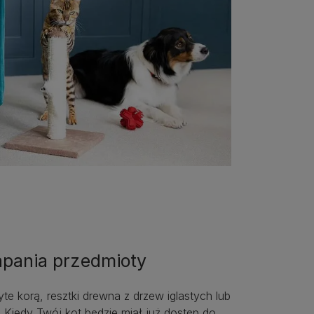
apania przedmioty
e korą, resztki drewna z drzew iglastych lub
 Kiedy Twój kot będzie miał już dostęp do