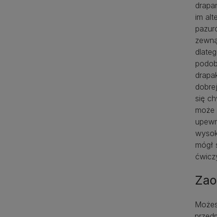
drapan
im al
pazur
zewną
dlate
podob
drapa
dobrej
się ch
może 
upewn
wysok
mógł s
ćwicz
Zao
Możesz
przedm