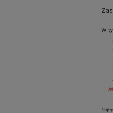
Zas
W ty
Ja
Najle