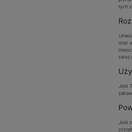
tych c
Roz
Umieś
oraz w
miejsc
zaraz 
Uży
Jeśli
zabawk
Pow
Jeśli 
zosta