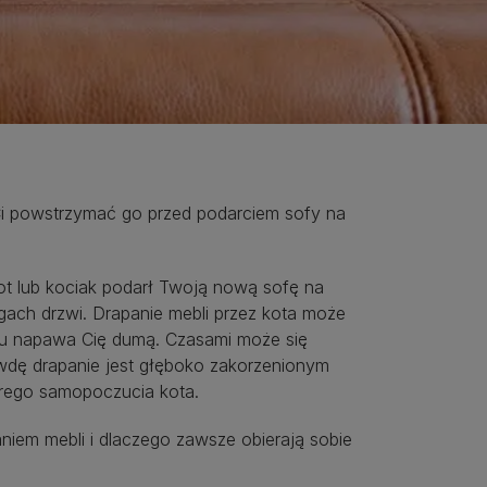
 Ci powstrzymać go przed podarciem sofy na
ot lub kociak podarł Twoją nową sofę na
gach drzwi. Drapanie mebli przez kota może
u napawa Cię dumą. Czasami może się
awdę drapanie jest głęboko zakorzenionym
obrego samopoczucia kota.
aniem mebli i dlaczego zawsze obierają sobie