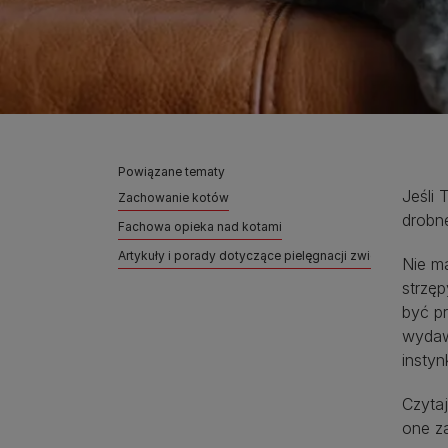
Powiązane tematy
Jeśli 
Zachowanie kotów
drobne
Fachowa opieka nad kotami
Artykuły i porady dotyczące pielęgnacji zwierząt domo
Nie m
strzę
być p
wydawa
instyn
Czytaj
one za