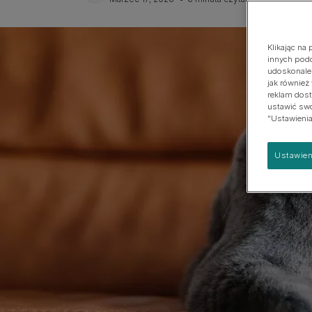
psach
Duża
Klikając na
innych podo
udoskonalen
jak również
reklam dost
ustawić swoj
"Ustawienia
Ustawien