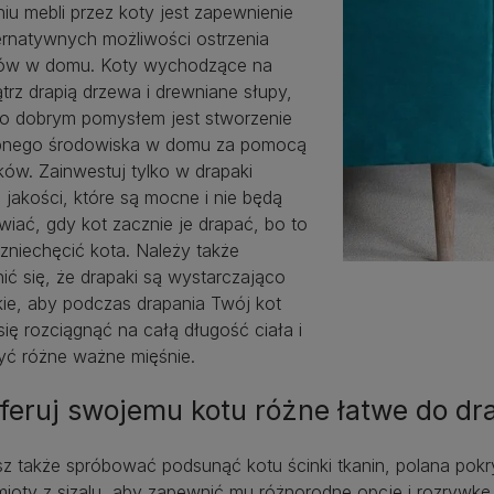
iu mebli przez koty jest zapewnienie
ternatywnych możliwości ostrzenia
ów w domu. Koty wychodzące na
trz drapią drzewa i drewniane słupy,
go dobrym pomysłem jest stworzenie
nego środowiska w domu za pomocą
ków. Zainwestuj tylko w drapaki
 jakości, które są mocne i nie będą
wiać, gdy kot zacznie je drapać, bo to
zniechęcić kota. Należy także
ić się, że drapaki są wystarczająco
ie, aby podczas drapania Twój kot
ię rozciągnąć na całą długość ciała i
yć różne ważne mięśnie.
feruj swojemu kotu różne łatwe do dr
 także spróbować podsunąć kotu ścinki tkanin, polana pokryt
ioty z sizalu, aby zapewnić mu różnorodne opcje i rozrywkę.