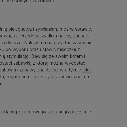
 kul włosowych w żołądku.
nią pielęgnacją i żywieniem, można sprawić,
zewnątrz. Przede wszystkim należy zadbać,
a na dworze. Należy mu na przykład zapewnić
ku do wyboru oraz ustawić miseczkę z
ią stymulację. Baw się ze swoim kotem i
ostaci zabawki, z której można wydostać
abawki i zabawy znajdziesz w artykule
jakie
ta, regularnie go czesząc i zapewniając mu
.
a układu pokarmowego zatkanego przez kule