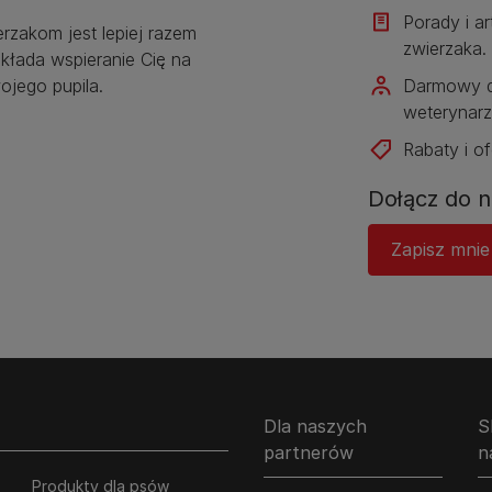
Porady i a
erzakom jest lepiej razem
zwierzaka.​
kłada wspieranie Cię na
jego pupila.
Darmowy d
weterynarz
Rabaty i of
Dołącz do n
Zapisz mnie
Dla naszych
S
partnerów
n
Produkty dla psów