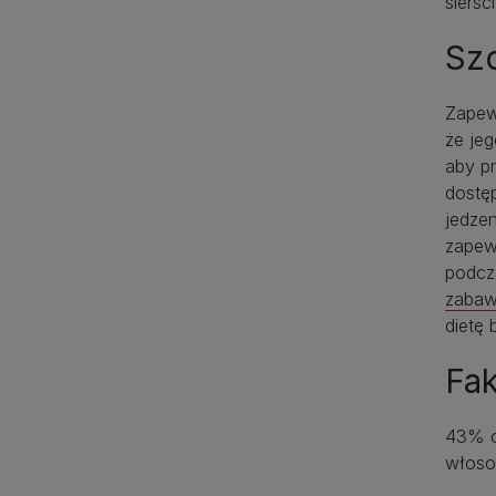
sierś
Sz
Zapew
że je
aby pr
dostę
jedze
zapew
podcz
zabawk
dietę
Fak
43% o
włoso