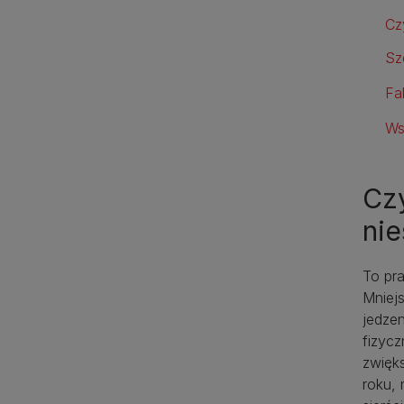
Cz
Sz
Fa
Ws
Cz
ni
To pr
Mniejs
jedze
fizycz
zwięk
roku, 