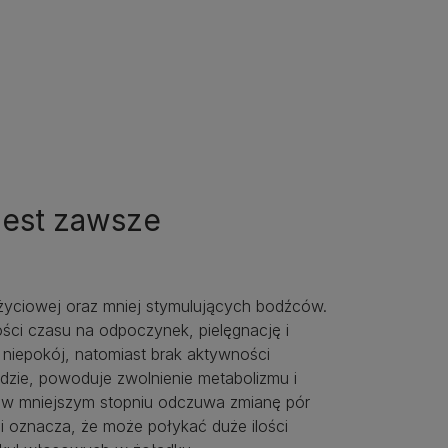
jest zawsze
 życiowej oraz mniej stymulujących bodźców.
ości czasu na odpoczynek, pielęgnację i
iepokój, natomiast brak aktywności
idzie, powoduje zwolnienie metabolizmu i
 w mniejszym stopniu odczuwa zmianę pór
lei oznacza, że może połykać duże ilości