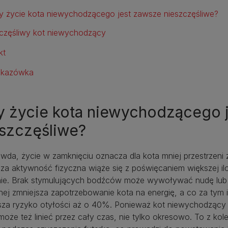
y życie kota niewychodzącego jest zawsze nieszczęśliwe?
częśliwy kot niewychodzący
kt
kazówka
y życie kota niewychodzącego 
eszczęśliwe?
awda, życie w zamknięciu oznacza dla kota mniej przestrzeni
za aktywność fizyczna wiąże się z poświęcaniem większej il
nie. Brak stymulujących bodźców może wywoływać nudę lub n
nej zmniejsza zapotrzebowanie kota na energię, a co za tym 
sza ryzyko otyłości aż o 40%. Ponieważ kot niewychodzący
może też linieć przez cały czas, nie tylko okresowo. To z ko