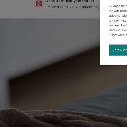
Zespół Redakcyjny Purina
psach
Klikając na
Duża
Listopad 27, 2025
2 minuta czytania
innych podo
udoskonalen
jak również
reklam dost
ustawić swoj
"Ustawienia
Ustawien