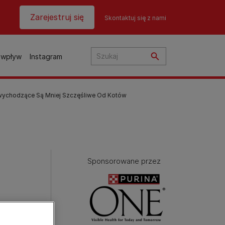
Header top
Zarejestruj się
Skontaktuj się z nami
 wpływ
Instagram
wychodzące Są Mniej Szczęśliwe Od Kotów
ią?
ta
Sponsorowane przez
la
u?
 o
sów
y
Wyszukiwarka produktów
Wyszukiwarka produktów
i