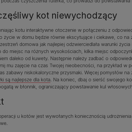
ci podczas czyszczenia futerka, co prowadzi do powstawania
częśliwy kot niewychodzący
niając kotu interaktywne otoczenie w połączeniu z odpowied
go życie w domu będzie równie ekscytujące i ciekawe, co na 
zestrzeń domowa jak najlepiej odzwierciedlała warunki życi
p do miejsc na różnych wysokościach, kilka miejsc odpoczyn
niem daleko od kuwety. Następnie należy zadbać o odpowiedn
nij mu zajęcie na czas Twojej nieobecności, na przykład w p
as zabawy niskokaloryczne przysmaki. Więcej pomysłów na z
i są najlepsze dla kota
. Na koniec, dbaj o sierść swojego ko
 bogatą w błonnik, ograniczający powstawanie kul włosowych
t
peracji u kotów jest wywołanych koniecznością udrożnieni
we.