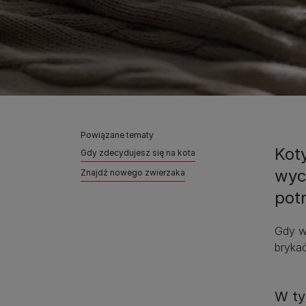
Powiązane tematy
Kot
Gdy zdecydujesz się na kota
wyc
Znajdź nowego zwierzaka
pot
Gdy w
bryka
W ty