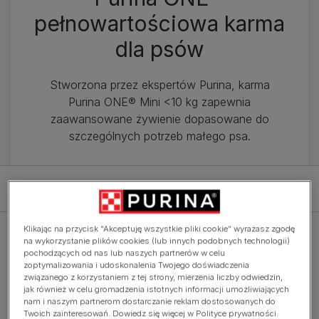
pełnowartościowa karma
dla psów
Stworzona przez ekspertów Purina, karma
Purina ONE® Mini <10 kg zapewnia
zaawansowane żywienie dopasowane do
szczególnych potrzeb małego psa.
Filtr
Klikając na przycisk “Akceptuję wszystkie pliki cookie” wyrażasz zgodę
na wykorzystanie plików cookies (lub innych podobnych technologii)
pochodzących od nas lub naszych partnerów w celu
zoptymalizowania i udoskonalenia Twojego doświadczenia
związanego z korzystaniem z tej strony, mierzenia liczby odwiedzin,
jak również w celu gromadzenia istotnych informacji umożliwiających
Sucha karma
nam i naszym partnerom dostarczanie reklam dostosowanych do
Purina ONE® Mini - sucha karma
Twoich zainteresowań. Dowiedz się więcej w Polityce prywatności.