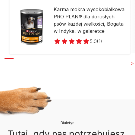
Karma mokra wysokobiałkowa
PRO PLAN® dla dorosłych
psów każdej wielkości, Bogata
w Indyka, w galaretce
5.0
(1)
Biuletyn
Tutaj, gdy nas potrzebujesz.