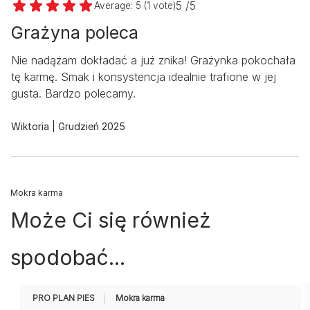
5 /5
Average:
5
(
1
vote)
Grażyna poleca
Nie nadążam dokładać a już znika! Grażynka pokochała
tę karmę. Smak i konsystencja idealnie trafione w jej
gusta. Bardzo polecamy.
Wiktoria
Grudzień 2025
Mokra karma
Może Ci się również
spodobać...
PRO PLAN PIES
Mokra karma