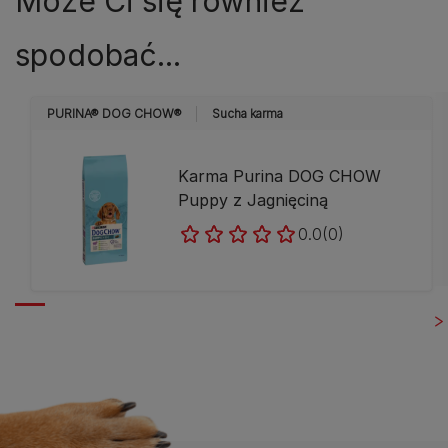
Może Ci się również
spodobać...
PURINA® DOG CHOW®
Sucha karma
Karma Purina DOG CHOW
Puppy z Jagnięciną
0.0
(0)