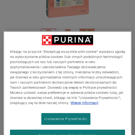
Klikając na przycisk “Akceptuję wszystkie pliki cookie” wyrażasz zgodę
na wykorzystanie plików cookies (lub innych podobnych technologii)
DOG CHOW
pochodzących od nas lub naszych partnerów w celu
zoptymalizowania i udoskonalenia Twojego doświadczenia
Purina DOG CHOW Light Adult z Indykiem
związanego z korzystaniem z tej strony, mierzenia liczby odwiedzin,
jak również w celu gromadzenia istotnych informacji umożliwiających
nam i naszym partnerom dostarczanie reklam dostosowanych do
Jeszcze nie dodano głosów
Twoich zainteresowań. Dowiedz się więcej w Polityce prywatności.
Możesz ustawić swoje preferencje w zakresie plików cookies tutaj, jak
również w dowolnej chwili, klikając na link "Ustawienia Prywatności",
Dostępne rozmiary:
2,5kg
14kg
znajdujący się na dole naszej strony.
Więcej informacji
NATURALNIE DOPASOWANE ŻYWIENIE W 100%
Ustawienia Prywatności
pełnoporcjowa i zbilansowana karma stworzona dla
dorosłych psów. Z wyselekcjonowanymi naturalnymi