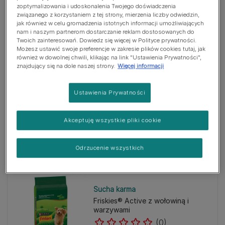
warzywami i mlekiem 500g
zoptymalizowania i udoskonalenia Twojego doświadczenia
(0)
związanego z korzystaniem z tej strony, mierzenia liczby odwiedzin,
jak również w celu gromadzenia istotnych informacji umożliwiających
nam i naszym partnerom dostarczanie reklam dostosowanych do
Twoich zainteresowań. Dowiedz się więcej w Polityce prywatności.
Możesz ustawić swoje preferencje w zakresie plików cookies tutaj, jak
również w dowolnej chwili, klikając na link "Ustawienia Prywatności",
znajdujący się na dole naszej strony.
Więcej informacji
Sucha karma
Ustawienia Prywatności
Friskies® Maxi z wołowiną i
warzywami 10kg
(0)
Akceptuję wszystkie pliki cookie
Odrzucenie wszystkich
Sucha karma
Friskies® Active z wołowiną i
warzywami
(0)