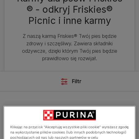
® - odkryj Friskies®
Picnic i inne karmy
Z naszą karmą Friskies® Twój pies będzie
zdrowy i szczęśliwy. Zawiera składniki
odżywcze, dzięki którym Twój pies będzie
prawidłowo się rozwijał.
Filtr
Sucha karma
Klikając na przycisk “Akceptuję wszystkie pliki cookie” wyrażasz zgodę
na wykorzystanie plików cookies (lub innych podobnych technologii)
Friskies® Junior z kurczakiem,
pochodzących od nas lub naszych partnerów w celu