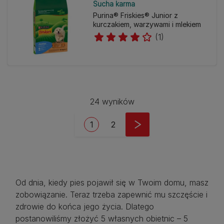
Sucha karma
Purina® Friskies® Junior z
kurczakiem, warzywami i mlekiem
(1)
24 wyników
Stronicowanie
Bieżąca strona
Strona
1
2
Od dnia, kiedy pies pojawił się w Twoim domu, masz
zobowiązanie. Teraz trzeba zapewnić mu szczęście i
zdrowie do końca jego życia. Dlatego
postanowiliśmy złożyć 5 własnych obietnic – 5