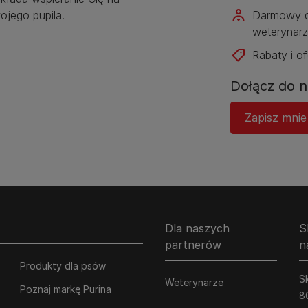
jego pupila.
Darmowy d
weterynarz
Rabaty i of
Dołącz do n
Zapisz mnie
Dla naszych
S
partnerów
n
Produkty dla psów
Sk
Weterynarze
Poznaj markę Purina
8