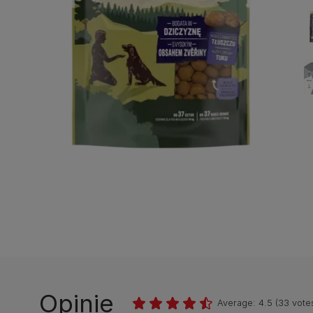
Opinie
Average:
4.5
(
33
vote