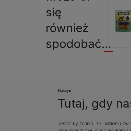
się
również
spodobać...
Biuletyn
Tutaj, gdy na
Jesteśmy zdania, że ludziom i zwi
niż w pojedynkę. Nasz program za