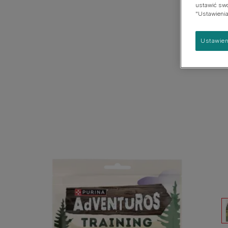
psach
ustawić swoj
Duża
"Ustawienia
Ustawien