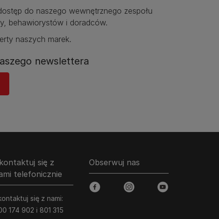
ostęp do naszego wewnętrznego zespołu
y, behawiorystów i doradców.​
erty naszych marek.​
aszego newslettera
kontaktuj się z
Obserwuj nas
ami telefonicznie
facebook
instagram
youtube
ontaktuj się z nami:
00 174 902 i 801 315