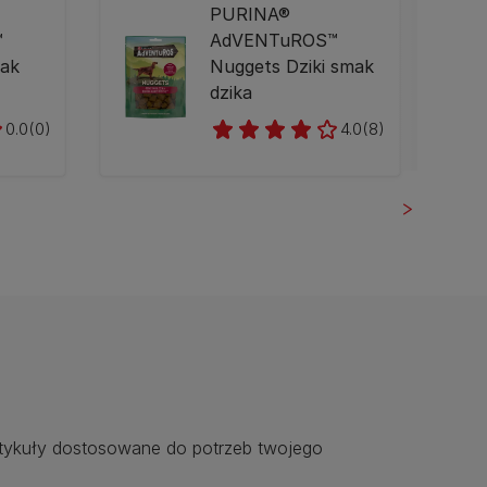
PURINA®
™
AdVENTuROS™
mak
Nuggets Dziki smak
dzika
0.0
(0)
4.0
(8)
rtykuły dostosowane do potrzeb twojego