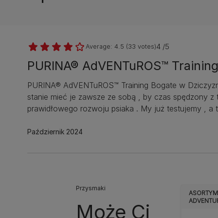
4 /5
Average:
4.5
(
33
votes)
PURINA® AdVENTuROS™ Training 
PURINA® AdVENTuROS™ Training Bogate w Dziczyznę .
stanie mieć je zawsze ze sobą , by czas spędzony z 
prawidłowego rozwoju psiaka . My już testujemy , a 
Październik 2024
Przysmaki
ASORTYM
ADVENTU
Może Ci