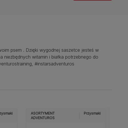
oim psem . Dzięki wygodnej saszetce jesteś w
ja niezbędnych witamin i białka potrzebnego do
enturostraining, #instarsadventuros
zysmaki
ASORTYMENT
Przysmaki
ASO
ADVENTUROS
ADV