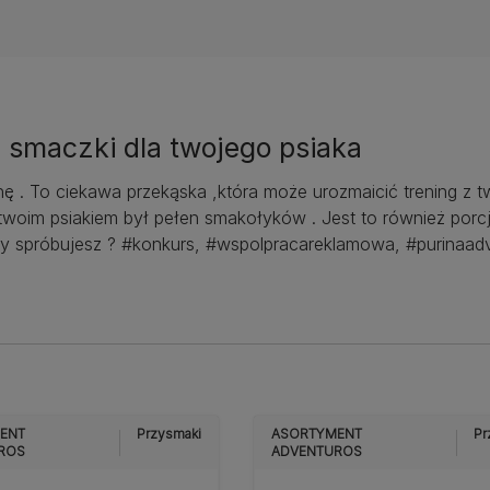
smaczki dla twojego psiaka
 To ciekawa przekąska ,która może urozmaicić trening z tw
twoim psiakiem był pełen smakołyków . Jest to również porc
ty spróbujesz ? #konkurs, #wspolpracareklamowa, #purinaadv
ENT
Przysmaki
ASORTYMENT
Pr
ROS
ADVENTUROS