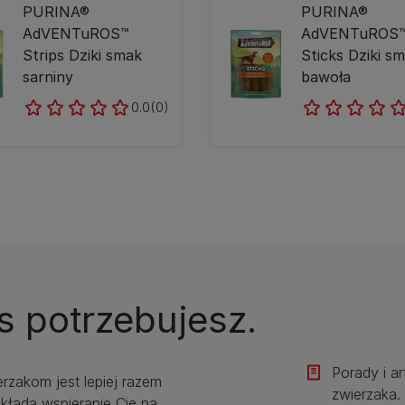
PURINA®
PURINA®
AdVENTuROS™
AdVENTuROS
Strips Dziki smak
Sticks Dziki s
sarniny
bawoła
0.0
(0)
s potrzebujesz.
Porady i a
erzakom jest lepiej razem
zwierzaka.​
kłada wspieranie Cię na