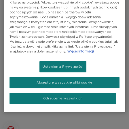
Klikając na przycisk “Akceptuję wszystkie pliki cookie” wyrażasz zgodę
na wykorzystanie plików cookies (lub innych podobnych technologii)
pochodzących od nas lub naszych partnerów w celu
zoptymalizowania i udoskonalenia Twojego doświadczenia
związanego z korzystaniem z tej strony, mierzenia liczby odwiedzin,
jak również w celu gromadzenia istotnych informacji umożliwiających
nam i naszym partnerom dostarczanie reklam dostosowanych do
Twoich zainteresowań. Dowiedz się więcej w Polityce prywatności.
Możesz ustawić swoje preferencje w zakresie plików cookies tutaj, jak
Terier Czeski
również w dowolnej chwili, klikając na link "Ustawienia Prywatności",
znajdujący się na dole naszej strony.
Więcej informacji
Terier czeski jest małej/średniej wielkości, i ma
krótkie nogi. Dorosły mierzy 25-32 cm i waży 6-10
Ustawienia Prywatności
kg. Pożądana wysokość u dorosłego psa to 29
cm, u suk 27 cm. Długa sierść jest szaro-niebieska
Akceptuję wszystkie pliki cookie
lub jasnobrązowa.
Odrzucenie wszystkich