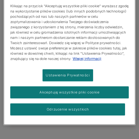
Klikając na przycisk “Akceptuję wszystkie pliki cookie” wyrażasz zgodę
na wykorzystanie plików cookies (lub innych podobnych technologii)
pochodzących od nas lub naszych partnerów w celu
zoptymalizowania i udoskonalenia Twojego doświadczenia
związanego z korzystaniem z tej strony, mierzenia liczby odwiedzin,
jak również w celu gromadzenia istotnych informacji umożliwiających
nam i naszym partnerom dostarczanie reklam dostosowanych do
Twoich zainteresowań. Dowiedz się więcej w Polityce prywatności.
Springer Spaniel Angielski
Możesz ustawić swoje preferencje w zakresie plików cookies tutaj, jak
również w dowolnej chwili, klikając na link "Ustawienia Prywatności",
znajdujący się na dole naszej strony.
Więcej informacji
Springer spaniel angielski to średniej wielkości pies
myśliwski z długimi uszami. Jest czujny, życzliwy i
Ustawienia Prywatności
ufny. Ma prostą sierść średniej długości, z piórami.
Maść może być czarno-biała, biało-wątrobiana,
każdy wariant maści może też być podpalany.
Akceptuję wszystkie pliki cookie
Dorosły springer angielski ma ok. 51 cm wysokości
i waży około 23-25 kg.
Odrzucenie wszystkich