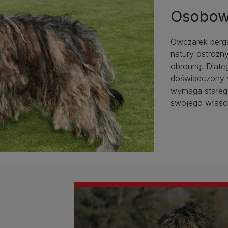
Osobow
Owczarek berga
natury ostrożny
obronną. Dlateg
doświadczony w
wymaga stałego
swojego właści