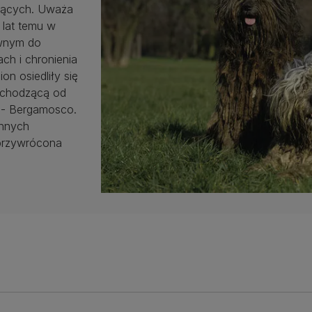
ujących. Uważa
 lat temu w
ownym do
ch i chronienia
on osiedliły się
ochodzącą od
 - Bergamosco.
ennych
 przywrócona