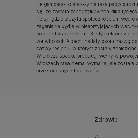
Bergamosco to starożytna rasa psów stróż
się, że została zapoczątkowana kilka tysięcy
Persji, gdzie służyła społecznościom wędr
zaganiania bydła w niesprzyjających warunka
go przed drapieżnikami. Kiedy niektóre z plemi
we włoskich Alpach, nadały psom nazwę p
nazwy regionu, w którym zostały znalezione
W obliczu spadku produkcji wełny w powoj
Włoszech rasa niemal wymarła, ale została
przez oddanych hodowców.
Zdrowie