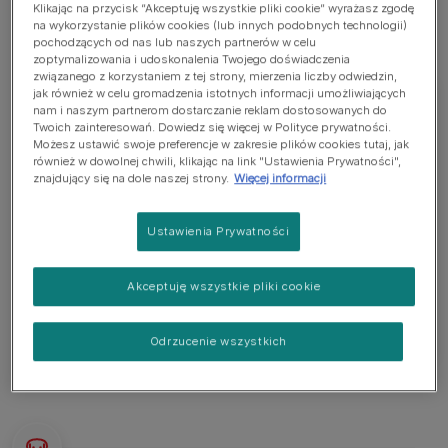
Klikając na przycisk “Akceptuję wszystkie pliki cookie” wyrażasz zgodę
na wykorzystanie plików cookies (lub innych podobnych technologii)
pochodzących od nas lub naszych partnerów w celu
zoptymalizowania i udoskonalenia Twojego doświadczenia
związanego z korzystaniem z tej strony, mierzenia liczby odwiedzin,
jak również w celu gromadzenia istotnych informacji umożliwiających
nam i naszym partnerom dostarczanie reklam dostosowanych do
Twoich zainteresowań. Dowiedz się więcej w Polityce prywatności.
Możesz ustawić swoje preferencje w zakresie plików cookies tutaj, jak
Maltańczyk
również w dowolnej chwili, klikając na link "Ustawienia Prywatności",
znajdujący się na dole naszej strony.
Więcej informacji
Maltańczyk jest miniaturowym psem o
arystokratycznym wyglądzie, ciemnych oczach i
Ustawienia Prywatności
długiej, jedwabistej białej sierści. To niezwykła
rasa. Dorosły maltańczyk ma najwyżej 25 cm
Akceptuję wszystkie pliki cookie
wysokości i waży około 1,8-2,7 kg.
Odrzucenie wszystkich