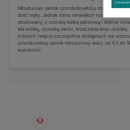
Ustawien
psach
Duża
Miniaturowy jamnik szorstkokowłosy ma podłużne ciał
dość mały. Jednak mimo niewielkich rozmiarów jest 
zbudowany, z szeroką klatką piersiową i dobrze rozwi
Ma krótką, szorstką sierść, krzaczaste brwi i bródkę
kolorach (więcej szczegółów dostępnych we wzorcu
szorstkowłosy jamnik miniaturowy waży od 4,5 do 5
wysokości.