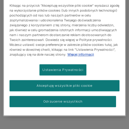
Klikając na przycisk “Akceptuję wszystkie pliki cookie” wyrażasz zgodę
na wykorzystanie plików cookies (lub innych podobnych technologii)
pochodzących od nas lub naszych partnerów w celu
zoptymalizowania i udoskonalenia Twojego doświadczenia
związanego z korzystaniem z tej strony, mierzenia liczby odwiedzin,
jak również w celu gromadzenia istotnych informacji umożliwiających
nam i naszym partnerom dostarczanie reklam dostosowanych do
Twoich zainteresowań. Dowiedz się więcej w Polityce prywatności.
Fiński Lapphund
Możesz ustawić swoje preferencje w zakresie plików cookies tutaj, jak
również w dowolnej chwili, klikając na link "Ustawienia Prywatności",
znajdujący się na dole naszej strony.
Więcej informacji
Fiński lapphund to silny pies średniej wielkości,
należący do grupy szpiców (gruby włos, ogon
Ustawienia Prywatności
zawinięty nad grzbietem, stojące uszy). Dorosły
pies ma ok. 49 cm wysokości, a dorosła suka 44
cm. Dorosłe osobniki ważą około 17-19 kg. Mają
Akceptuję wszystkie pliki cookie
różne umaszczenie - szczegóły określa wzorzec
rasy.
Odrzucenie wszystkich